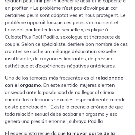
relation peut finir par influencer le désir et la capacité à
en profiter. « Le problème n’est pas d’avoir peur, car
certaines peurs sont adaptatives et nous protègent. Le
problème apparaît lorsque ces peurs s’enracinent et
finissent par limiter la vie sexuelle », explique à
CuídatePlus Raúl Padilla, sexologue et thérapeute de
couple. Selon ce spécialiste, derrière bon nombre de ces
craintes se cache un mélange d’éducation sexuelle
insuffisante, de croyances limitantes, de pression
esthétique et d’expériences négatives antérieures.
Uno de los temores más frecuentes es el
relacionado
con el orgasmo
. En este sentido, mujeres sienten
ansiedad ante la posibilidad de no llegar al clímax
durante las relaciones sexuales, especialmente cuando
existe penetración. “Existe la creencia errónea de que
toda relación sexual debe acabar en orgasmo y eso
genera una presión enorme”, subraya Padilla.
El especialista recuerda que
la mayor parte de la