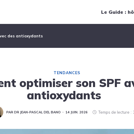
Navigation principale
Le Guide : hô
vec des antioxydants
TENDANCES
t optimiser son SPF a
antioxydants
Temps de lecture
PAR DR JEAN-PASCAL DEL BANO
14 JUIN. 2026