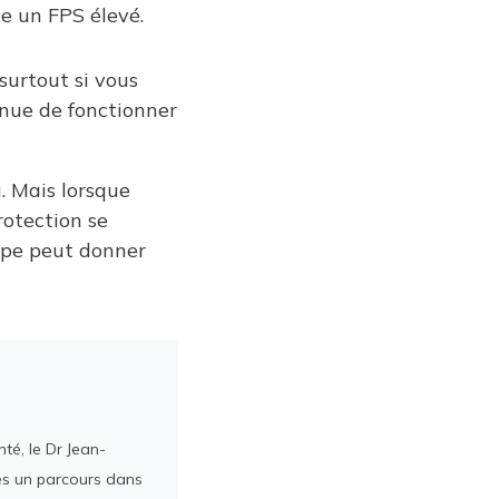
he un FPS élevé.
surtout si vous
tinue de fonctionner
. Mais lorsque
rotection se
uipe peut donner
té, le Dr Jean-
rès un parcours dans