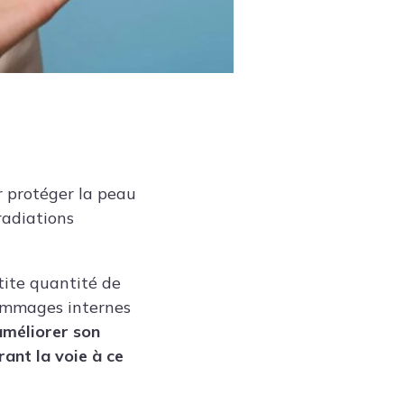
r protéger la peau
 radiations
etite quantité de
dommages internes
améliorer son
ant la voie à ce