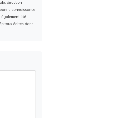
le, direction
ès bonne connaissance
a également été
ôpitaux édités dans