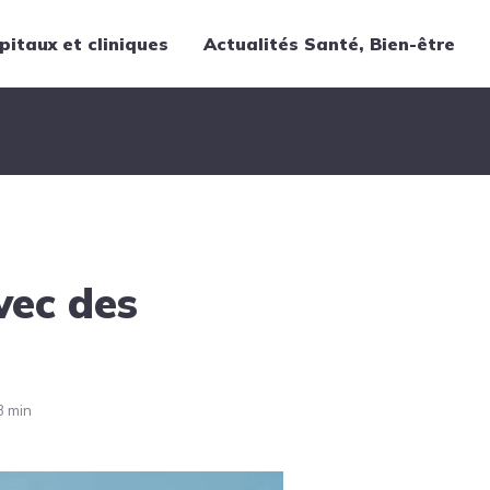
pitaux et cliniques
Actualités Santé, Bien-être
Thématiques
Cancer
Nutrition
Chirurgie
Forme et bien-être
vec des
Gériatrie
Hôpitaux
Médecine
Médicaments
3 min
Obstétrique
Santé publique