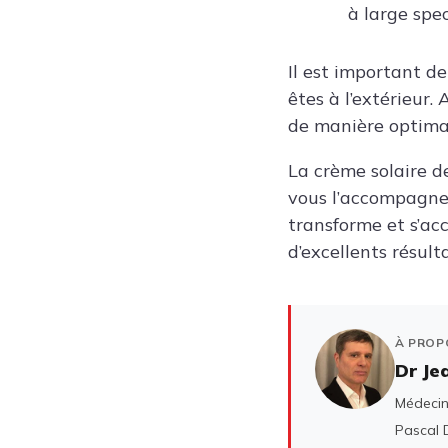
à large spe
Il est important de
êtes à l’extérieur.
de manière optimal
La crème solaire d
vous l’accompagnez
transforme et s’acc
d’excellents résulta
À PROP
Dr Je
Médecin 
Pascal D