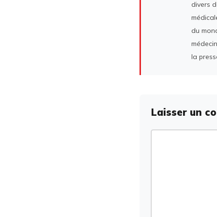
divers 
médicale
du mond
médecin
la press
Laisser un c
Commentaire