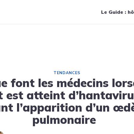
Navigation principale
Le Guide : hô
qu’un patient est atteint d’hantavirus : agir avant l’apparition d
TENDANCES
e font les médecins lor
 est atteint d’hantaviru
nt l’apparition d’un œ
pulmonaire