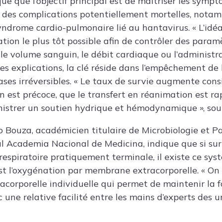
que que l’objectif principal est de maîtriser les sympt
er des complications potentiellement mortelles, not
yndrome cardio-pulmonaire lié au hantavirus. « L’idé
ion le plus tôt possible afin de contrôler des paramè
, le volume sanguin, le débit cardiaque ou l’administr
 ses explications, la clé réside dans l’empêchement de l
ases irréversibles. « Le taux de survie augmente co
n est précoce, que le transfert en réanimation est ra
trer un soutien hydrique et hémodynamique », souli
o Bouza
, académicien titulaire de Microbiologie et P
l Academia Nacional de Medicina, indique que si su
orespiratoire pratiquement terminale, il existe ce sy
t l’oxygénation par membrane extracorporelle. « On 
acorporelle individuelle qui permet de maintenir la 
une relative facilité entre les mains d’experts des u