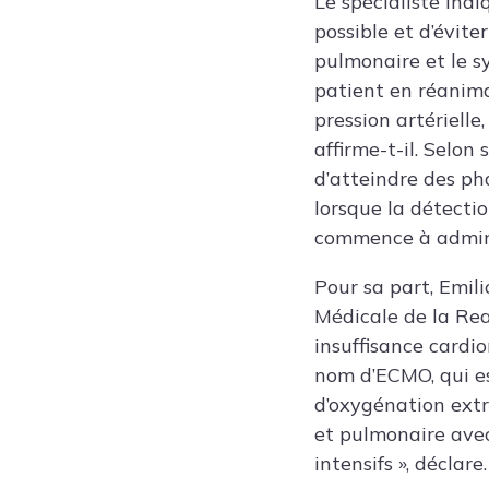
Le spécialiste indi
possible et d’évit
pulmonaire et le s
patient en réanimat
pression artérielle
affirme-t-il. Selon
d’atteindre des ph
lorsque la détectio
commence à adminis
Pour sa part,
Emili
Médicale de la Rea
insuffisance cardi
nom d’ECMO, qui es
d’oxygénation extr
et pulmonaire avec 
intensifs », déclare.