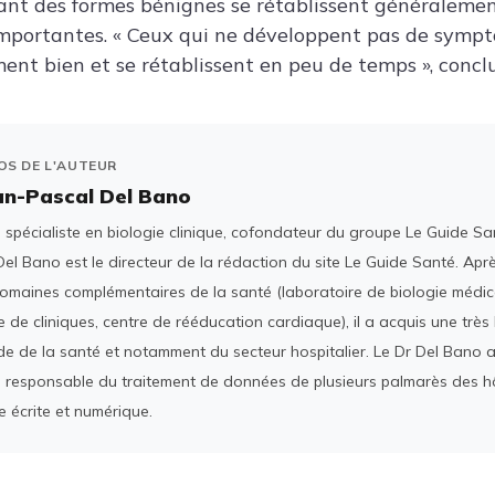
ant des formes bénignes se rétablissent généraleme
 importantes. « Ceux qui ne développent pas de symp
nt bien et se rétablissent en peu de temps », conclut
OS DE L'AUTEUR
an-Pascal Del Bano
spécialiste en biologie clinique, cofondateur du groupe Le Guide San
el Bano est le directeur de la rédaction du site Le Guide Santé. Ap
domaines complémentaires de la santé (laboratoire de biologie médica
 de cliniques, centre de rééducation cardiaque), il a acquis une tr
e de la santé et notamment du secteur hospitalier. Le Dr Del Bano 
 responsable du traitement de données de plusieurs palmarès des h
e écrite et numérique.