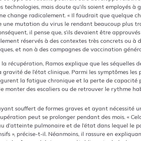
s technologies, mais doute qu’ils soient employés à 
 ne change radicalement. « Il faudrait que quelque c
 une mutation du virus le rendant beaucoup plus tra
onséquent, il pense que, s’ils devaient être approuvés à
lement réservés à des contextes très concrets ou à 
ques, et non à des campagnes de vaccination général
 la récupération, Ramos explique que les séquelles 
 gravité de l’état clinique. Parmi les symptômes les 
igurent la fatigue chronique et la perte de capacité p
 de monter des escaliers ou de retrouver le rythme ha
ayant souffert de formes graves et ayant nécessité 
cupération peut se prolonger pendant des mois. « Ce
 d’atteinte pulmonaire et de l’état dans lequel le pa
nsifs », précise-t-il. Néanmoins, il rassure en expliqua