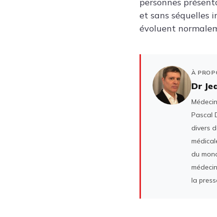
personnes présent
et sans séquelles
évoluent normaleme
À PROP
Dr Je
Médecin 
Pascal D
divers 
médicale
du mond
médecin
la press