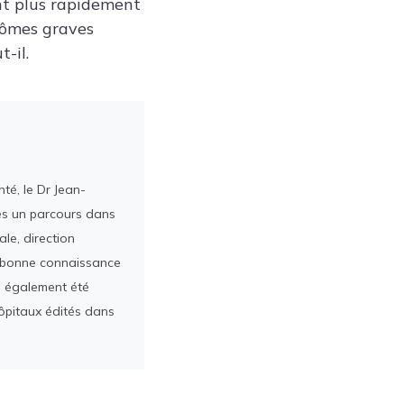
nt plus rapidement
tômes graves
-il.
té, le Dr Jean-
rès un parcours dans
le, direction
ès bonne connaissance
a également été
ôpitaux édités dans