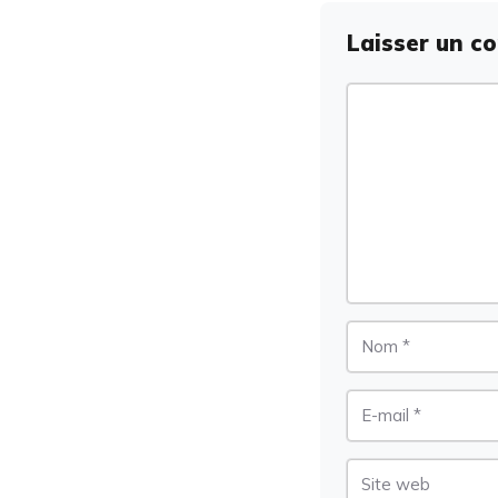
Laisser un c
Commentaire
Nom
E-
mail
Site