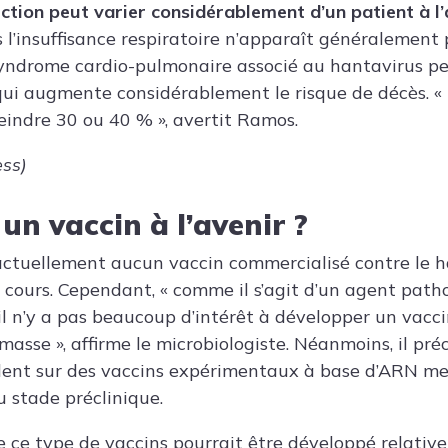
fection peut varier considérablement d’un patient à l
 l’insuffisance respiratoire n’apparaît généralement 
syndrome cardio-pulmonaire associé au hantavirus pe
ui augmente considérablement le risque de décès. « 
eindre 30 ou 40 % », avertit Ramos.
ess)
 un vaccin à l’avenir ?
e actuellement aucun vaccin commercialisé contre le h
 cours. Cependant, « comme il s’agit d’un agent pat
il n’y a pas beaucoup d’intérêt à développer un vacc
asse », affirme le microbiologiste. Néanmoins, il pré
llent sur des vaccins expérimentaux à base d’ARN mes
u stade préclinique.
e ce type de vaccins pourrait être développé relati