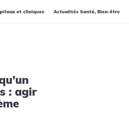
pitaux et cliniques
Actualités Santé, Bien-être
Thématiques
’un œdème pulmonaire
Cancer
Nutrition
Chirurgie
Forme et bien-être
squ’un
Gériatrie
Hôpitaux
s : agir
Médecine
dème
Médicaments
Obstétrique
Santé publique