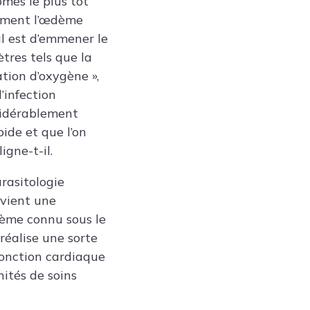
ômes le plus tôt
amment l’œdème
al est d’emmener le
tres tels que la
ation d’oxygène »,
’infection
nsidérablement
pide et que l’on
gne-t-il.
arasitologie
rvient une
stème connu sous le
réalise une sorte
fonction cardiaque
nités de soins