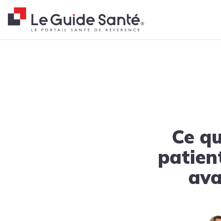
Fil d'Ariane
Accueil
Actualités
Tendances
Ce que font les médecins lors
Ce qu
patient
ava