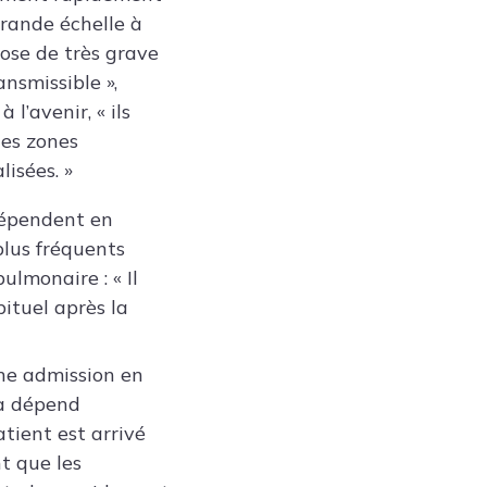
grande échelle à
hose de très grave
nsmissible »,
 l’avenir, « ils
des zones
isées. »
dépendent en
plus fréquents
ulmonaire : « Il
bituel après la
une admission en
la dépend
tient est arrivé
nt que les