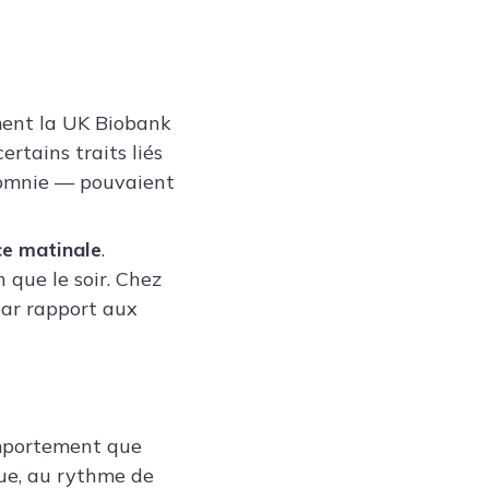
ment la UK Biobank
ertains traits liés
somnie — pouvaient
ce matinale
.
 que le soir. Chez
 par rapport aux
omportement que
que, au rythme de