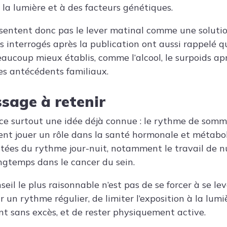
 à la lumière et à des facteurs génétiques.
sentent donc pas le lever matinal comme une soluti
ts interrogés après la publication ont aussi rappelé q
eaucoup mieux établis, comme l’alcool, le surpoids a
les antécédents familiaux.
ssage à retenir
ce surtout une idée déjà connue : le rythme de somme
ent jouer un rôle dans la santé hormonale et métabol
tées du rythme jour-nuit, notamment le travail de nui
ngtemps dans le cancer du sein.
eil le plus raisonnable n’est pas de se forcer à se leve
 un rythme régulier, de limiter l’exposition à la lumiè
t sans excès, et de rester physiquement active.