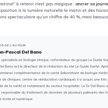
 matinal” à retenir n’est pas magique :
ancrer sa jour
xposition à la lumière naturelle le matin et des hora
oins spectaculaire qu’un chiffre de 40 %, mais beauco
OS DE L'AUTEUR
an-Pascal Del Bano
spécialiste en biologie clinique, cofondateur du groupe Le Guide San
el Bano est le directeur de la rédaction du site Le Guide Santé. Ap
domaines complémentaires de la santé (laboratoire de biologie médica
 de cliniques, centre de rééducation cardiaque), il a acquis une tr
e de la santé et notamment du secteur hospitalier. Le Dr Del Bano 
 responsable du traitement de données de plusieurs palmarès des h
e écrite et numérique.