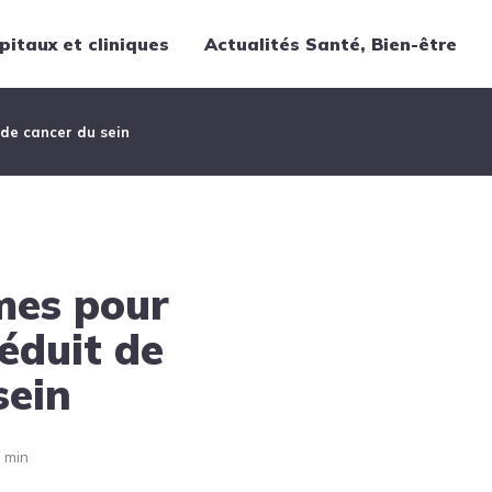
pitaux et cliniques
Actualités Santé, Bien-être
Thématiques
 de cancer du sein
Cancer
Nutrition
Chirurgie
Forme et bien-être
mes pour
Gériatrie
Hôpitaux
éduit de
Médecine
sein
Médicaments
Obstétrique
 min
Santé publique