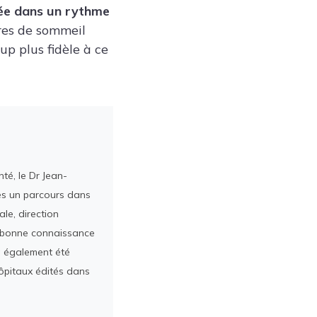
née dans un rythme
ires de sommeil
up plus fidèle à ce
té, le Dr Jean-
rès un parcours dans
le, direction
ès bonne connaissance
a également été
ôpitaux édités dans