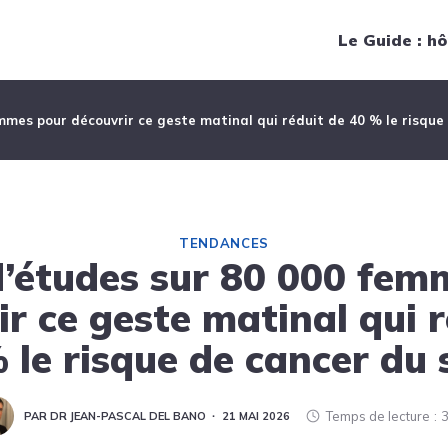
Navigation principale
Le Guide : hô
mmes pour découvrir ce geste matinal qui réduit de 40 % le risque
TENDANCES
d’études sur 80 000 fem
ir ce geste matinal qui r
 le risque de cancer du 
Temps de lecture
3
PAR DR JEAN-PASCAL DEL BANO
21 MAI 2026