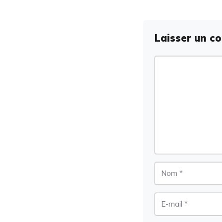
Laisser un c
Commentaire
Nom
E-
mail