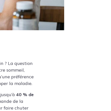
in ? La question
tre sommeil,
u’une préférence
pper la maladie.
 jusqu’à
40 % de
mande de la
ur faire chuter