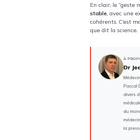
En clair, le “geste
stable
, avec une e
cohérents. C’est m
que dit la science.
À PROP
Dr Je
Médecin 
Pascal D
divers 
médicale
du mond
médecin
la press