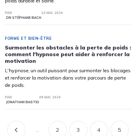
poids durable et saine.
PAR
10 MAI. 2024
DR STÉPHANE BACH
FORME ET BIEN-ÊTRE
Surmonter les obstacles à la perte de poids :
comment l'hypnose peut aider à renforcer la
motivation
L'hypnose, un outil puissant pour surmonter les blocages
et renforcer la motivation dans votre parcours de perte
de poids.
PAR
08 MAI. 2024
JONATHAN BASTID
Pagination
2
3
4
5
…
PAGE PRÉCÉDENTE
PAGE
PAGE
PAGE
PAGE