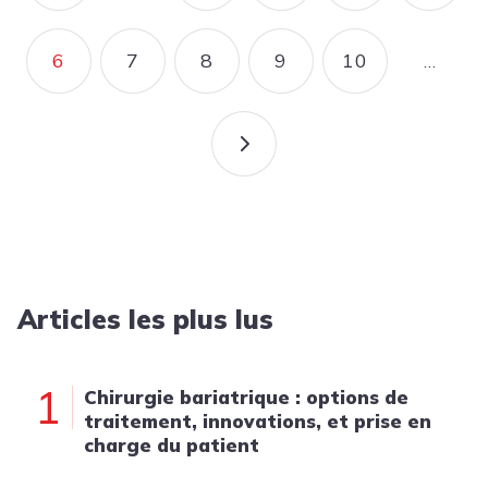
6
7
8
9
10
…
PAGE COURANTE
PAGE
PAGE
PAGE
PAGE
PAGE SUIVANTE
Articles les plus lus
1
Chirurgie bariatrique : options de
traitement, innovations, et prise en
charge du patient