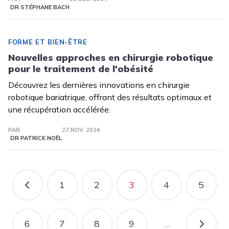
DR STÉPHANE BACH
FORME ET BIEN-ÊTRE
Nouvelles approches en chirurgie robotique
pour le traitement de l'obésité
Découvrez les dernières innovations en chirurgie
robotique bariatrique, offrant des résultats optimaux et
une récupération accélérée.
PAR
27 NOV. 2024
DR PATRICK NOËL
Pagination
1
2
3
4
5
PAGE PRÉCÉDENTE
PAGE
PAGE
PAGE COURANTE
PAGE
PAGE
6
7
8
9
…
PAGE
PAGE
PAGE
PAGE
PAGE