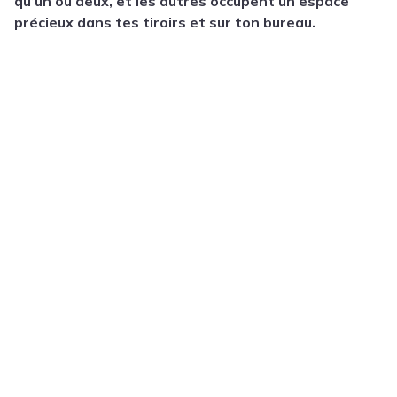
qu’un ou deux, et les autres occupent un espace
précieux dans tes tiroirs et sur ton bureau.