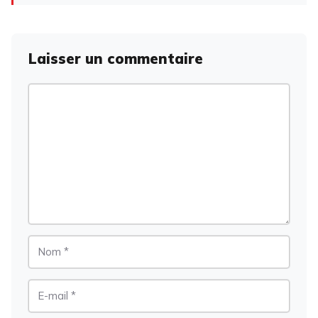
Laisser un commentaire
Commentaire
Nom
E-
mail