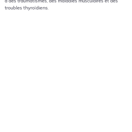
à des traumatismes, des maladies musculaires et des
troubles thyroïdiens.