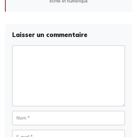
écrite et numérique.
Laisser un commentaire
Commentaire
Nom
E-