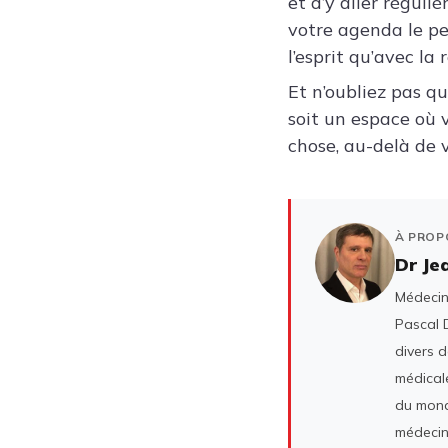
et d’y aller réguli
votre agenda le p
l’esprit qu’avec la
Et n’oubliez pas qu’
soit un espace où 
chose, au-delà de v
À PROP
Dr Je
Médecin 
Pascal D
divers 
médicale
du mond
médecin