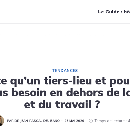
Navigation principale
Le Guide : hô
pourquoi en avez-vous besoin en dehors de la maison et du travail 
TENDANCES
e qu’un tiers-lieu et po
s besoin en dehors de 
et du travail ?
Temps de lecture
4
PAR DR JEAN-PASCAL DEL BANO
23 MAI 2026