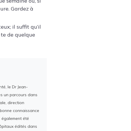
ue semaine ou, si
ure. Gardez à
x; il suffit qu’il
ante de quelque
té, le Dr Jean-
rès un parcours dans
le, direction
ès bonne connaissance
a également été
ôpitaux édités dans