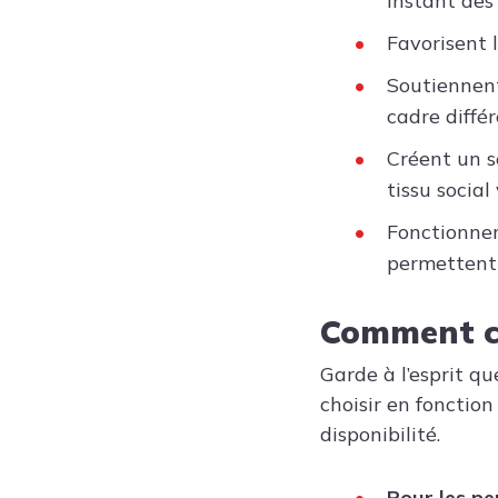
instant des
Favorisent 
Soutiennent
cadre différ
Créent un s
tissu social
Fonctionnen
permettent 
Comment ch
Garde à l’esprit qu
choisir en fonction
disponibilité.
Pour les pe