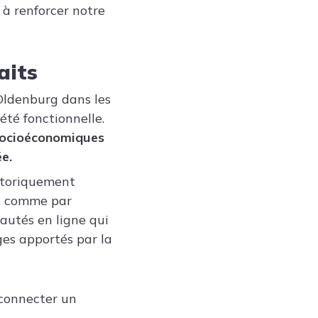
à renforcer notre
aits
 Oldenburg dans les
été fonctionnelle.
 socioéconomiques
e.
istoriquement
s, comme par
utés en ligne qui
ges apportés par la
éconnecter un