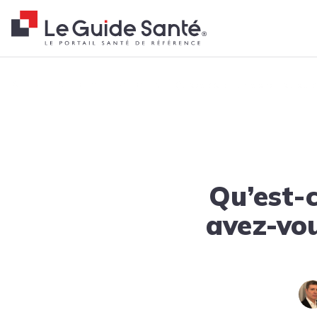
Fil d'Ariane
Accueil
Actualités
Tendances
Qu’est-ce qu’un tiers-lieu et 
Qu’est-c
avez-vou