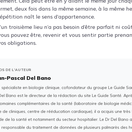
èrement. Cela peut être en y allant le même jour chaq
ermet, deux fois dans la même semaine, à la même he
 répétition naît le sens d’appartenance.
un troisième lieu n’a pas besoin d’être parfait ni coûteu
vous pouvez être, revenir et vous sentir partie pren
os obligations.
OS DE L'AUTEUR
an-Pascal Del Bano
spécialiste en biologie clinique, cofondateur du groupe Le Guide San
el Bano est le directeur de la rédaction du site Le Guide Santé. Ap
domaines complémentaires de la santé (laboratoire de biologie médica
 de cliniques, centre de rééducation cardiaque), il a acquis une tr
e de la santé et notamment du secteur hospitalier. Le Dr Del Bano 
 responsable du traitement de données de plusieurs palmarès des h