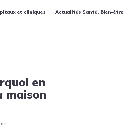
pitaux et cliniques
Actualités Santé, Bien-être
Thématiques
?
Cancer
Nutrition
Chirurgie
Forme et bien-être
urquoi en
Gériatrie
Hôpitaux
la maison
Médecine
Médicaments
Obstétrique
 min
Santé publique