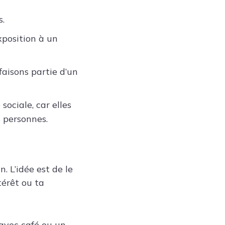
s.
xposition à un
aisons partie d’un
ociale, car elles
 personnes.
. L’idée est de le
térêt ou ta
 avec café ou un