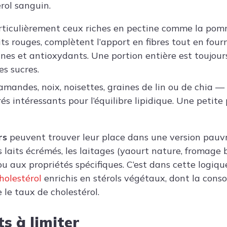
rol sanguin.
articulièrement ceux riches en pectine comme la pomme
ts rouges, complètent l’apport en fibres tout en four
s et antioxydants. Une portion entière est toujour
es sucres.
mandes, noix, noisettes, graines de lin ou de chia —
s intéressants pour l’équilibre lipidique. Une petite po
rs
peuvent trouver leur place dans une version pauv
s laits écrémés, les laitages (yaourt nature, fromage
u aux propriétés spécifiques. C’est dans cette logiqu
holestérol
enrichis en stérols végétaux, dont la con
 le taux de cholestérol.
s à limiter