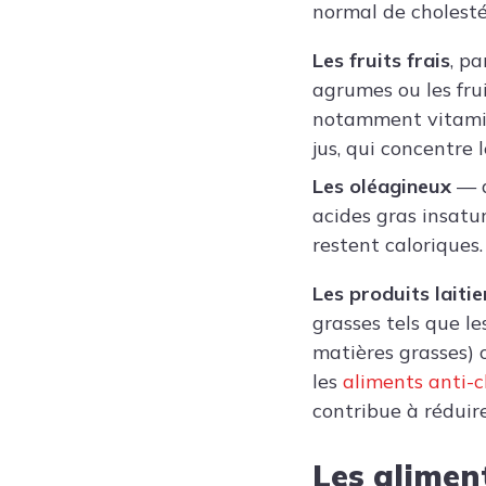
normal de cholesté
Les fruits frais
, p
agrumes ou les frui
notamment vitamine
jus, qui concentre l
Les oléagineux
— a
acides gras insaturé
restent caloriques.
Les produits laitie
grasses tels que le
matières grasses) o
les
aliments anti-c
contribue à réduire
Les aliment