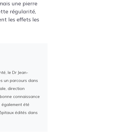
mais une pierre
tte régularité,
t les effets les
té, le Dr Jean-
rès un parcours dans
le, direction
ès bonne connaissance
a également été
ôpitaux édités dans