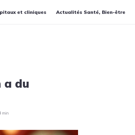
pitaux et cliniques
Actualités Santé, Bien-être
Thématiques
Cancer
Nutrition
Chirurgie
Forme et bien-être
 a du
Gériatrie
Hôpitaux
Médecine
Médicaments
4 min
Obstétrique
Santé publique