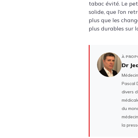
tabac évité. Le pe
solide, que l’on re
plus que les chang
plus durables sur l
À PROP
Dr Je
Médecin 
Pascal D
divers 
médicale
du mond
médecin
la press