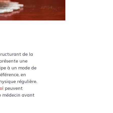
tructurant de la
représente une
cipe à un mode de
référence, en
hysique régulière.
ol
peuvent
re médecin avant