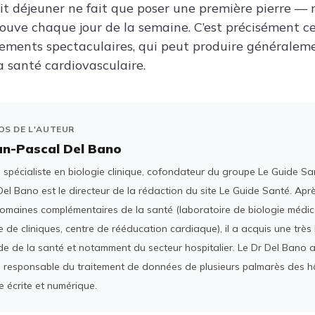
tit déjeuner ne fait que poser une première pierre — 
trouve chaque jour de la semaine. C’est précisément ce
ements spectaculaires, qui peut produire généralemen
a santé cardiovasculaire.
OS DE L'AUTEUR
an-Pascal Del Bano
spécialiste en biologie clinique, cofondateur du groupe Le Guide San
el Bano est le directeur de la rédaction du site Le Guide Santé. Ap
domaines complémentaires de la santé (laboratoire de biologie médica
 de cliniques, centre de rééducation cardiaque), il a acquis une tr
e de la santé et notamment du secteur hospitalier. Le Dr Del Bano 
 responsable du traitement de données de plusieurs palmarès des h
e écrite et numérique.