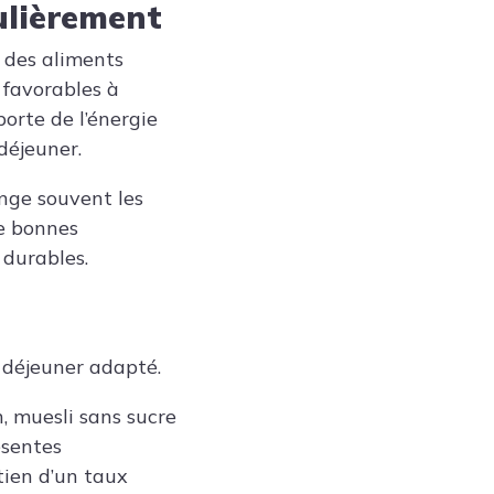
ulièrement
 des aliments
 favorables à
porte de l’énergie
 déjeuner.
ange souvent les
e bonnes
 durables.
t déjeuner adapté.
, muesli sans sucre
ésentes
tien d’un taux