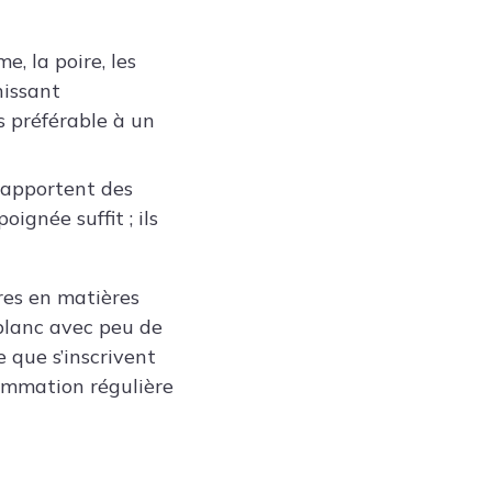
, la poire, les
nissant
s préférable à un
 apportent des
ignée suffit ; ils
res en matières
 blanc avec peu de
e que s’inscrivent
sommation régulière