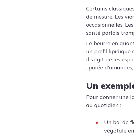
Certains classique
de mesure. Les vien
occasionnelles. Les
santé parfois trom
Le beurre en quant
un profil lipidique
il s’agit de les e
: purée d’amandes,
Un exemple
Pour donner une id
au quotidien :
Un bol de f
végétale en