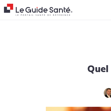
Fil d'Ariane
Accueil
Actualités
Tendances
Quel petit déjeuner quand on 
Quel