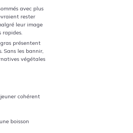
nsommés avec plus
evraient rester
 malgré leur image
 rapides.
 gras présentent
. Sans les bannir,
ernatives végétales
éjeuner cohérent
’une boisson