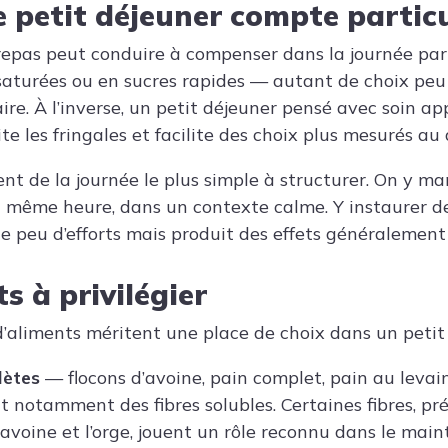
e petit déjeuner compte partic
repas peut conduire à compenser dans la journée par
 saturées ou en sucres rapides — autant de choix peu
aire. À l’inverse, un petit déjeuner pensé avec soin ap
ite les fringales et facilite des choix plus mesurés au
ent de la journée le plus simple à structurer. On y m
a même heure, dans un contexte calme. Y instaurer d
peu d’efforts mais produit des effets généralement
s à privilégier
 d’aliments méritent une place de choix dans un peti
lètes
— flocons d’avoine, pain complet, pain au levain
 notamment des fibres solubles. Certaines fibres, pr
voine et l’orge, jouent un rôle reconnu dans le main