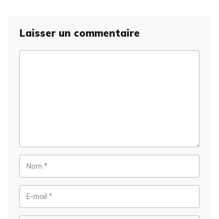
Laisser un commentaire
Commentaire
Nom
E-
mail