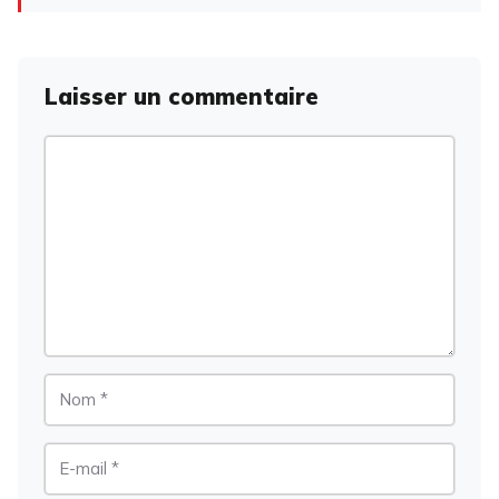
Laisser un commentaire
Commentaire
Nom
E-
mail