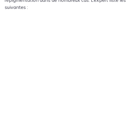
repigmentation dans de nombreux cas. L’expert liste les
suivantes :