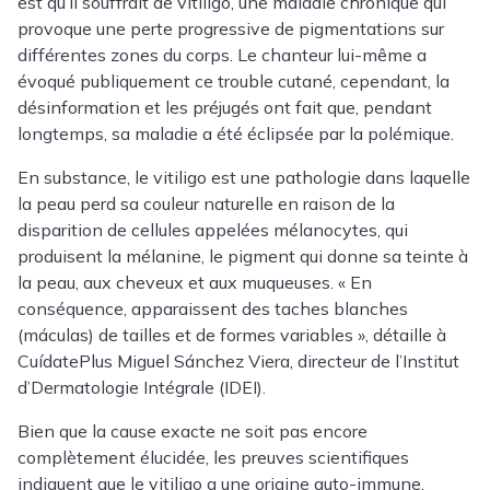
est qu’il souffrait de
vitiligo
, une maladie chronique qui
provoque une perte progressive de pigmentations sur
différentes zones du corps. Le chanteur lui-même a
évoqué publiquement ce trouble cutané, cependant, la
désinformation et les préjugés ont fait que, pendant
longtemps, sa maladie a été éclipsée par la polémique.
En substance, le vitiligo est une pathologie dans laquelle
la peau perd sa couleur naturelle en raison de la
disparition de cellules appelées mélanocytes, qui
produisent la mélanine, le pigment qui donne sa teinte à
la peau, aux cheveux et aux muqueuses. « En
conséquence, apparaissent des taches blanches
(máculas) de tailles et de formes variables », détaille à
CuídatePlus
Miguel Sánchez Viera
, directeur de l’Institut
d’Dermatologie Intégrale (IDEI).
Bien que la cause exacte ne soit pas encore
complètement élucidée, les preuves scientifiques
indiquent que le vitiligo a une origine auto-immune.