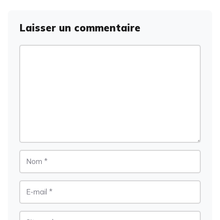
Laisser un commentaire
Commentaire
Nom
E-
mail
Site