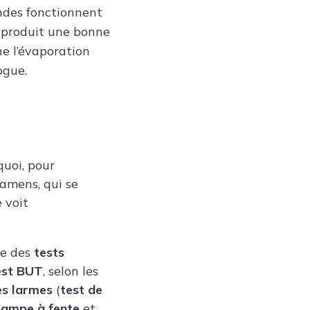
andes fonctionnent
 produit une bonne
ne l’évaporation
ogue.
quoi, pour
xamens, qui se
 voit
re des
tests
est BUT
, selon les
es larmes
(
test de
lampe à fente
et