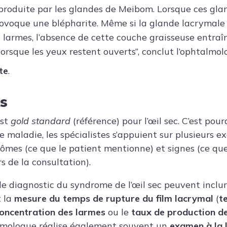
 produite par les glandes de Meibom. Lorsque ces gl
rovoque une blépharite. Même si la glande lacrymale
 larmes, l’absence de cette couche graisseuse entraî
lorsque les yeux restent ouverts”, conclut l’ophtalmol
te
.
s
est
gold standard
(référence) pour l’œil sec. C’est pour
 maladie, les spécialistes s’appuient sur plusieurs e
tômes (ce que le patient mentionne) et signes (ce que
s de la consultation).
e diagnostic du syndrome de l’œil sec peuvent inclu
 la
mesure du temps de rupture du film lacrymal
(
t
oncentration des larmes
ou le
taux de production d
almologue réalise également souvent un
examen à la 