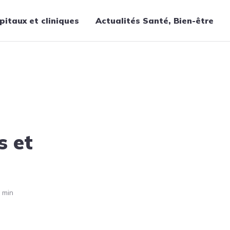
pitaux et cliniques
Actualités Santé, Bien-être
Thématiques
Cancer
Nutrition
Chirurgie
Forme et bien-être
s et
Gériatrie
Hôpitaux
Médecine
Médicaments
 min
Obstétrique
Santé publique