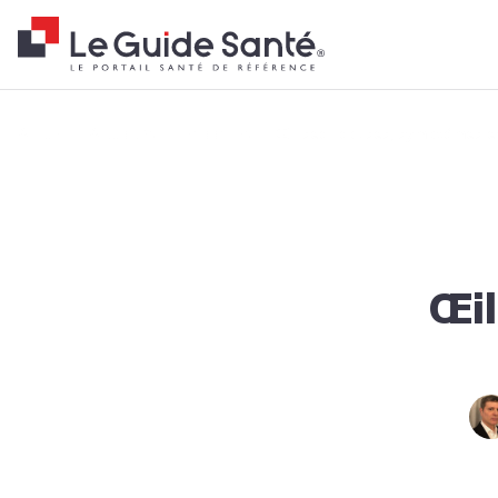
Fil d'Ariane
Accueil
Actualités
Tendances
Œil sec : causes, symptômes 
Œil