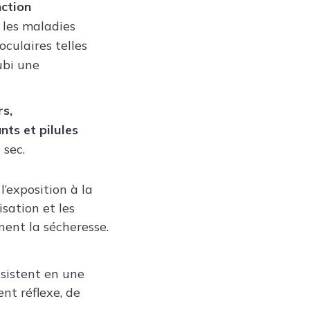
ction
 les maladies
culaires telles
ubi une
rs,
ts et pilules
 sec.
’exposition à la
isation et les
nent la sécheresse.
nsistent en une
nt réflexe, de