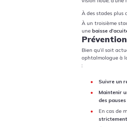
vision floue, d’une
À des stades plus 
À un troisième sta
une
baisse d’acuit
Prévention
Bien qu’il soit actu
ophtalmologue à la
:
Suivre un r
Maintenir u
des pauses 
En cas de m
strictement