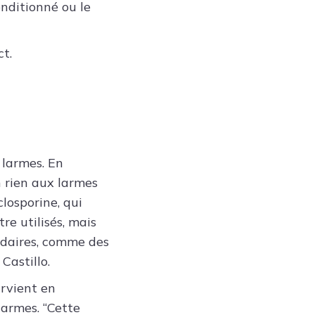
onditionné ou le
ct.
 larmes. En
en rien aux larmes
closporine, qui
re utilisés, mais
ondaires, comme des
Castillo.
survient en
armes. “Cette