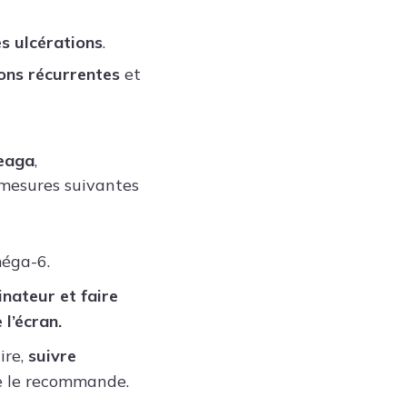
s ulcérations
.
ions récurrentes
et
teaga
,
 mesures suivantes
éga-6.
nateur et faire
l’écran.
ire,
suivre
te le recommande.