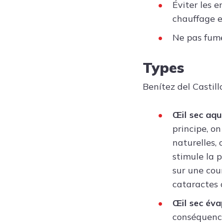
Éviter les 
chauffage e
Ne pas fume
Types
Benítez del Castill
Œil sec aqu
principe, on
naturelles, 
stimule la 
sur une cou
cataractes o
Œil sec éva
conséquence