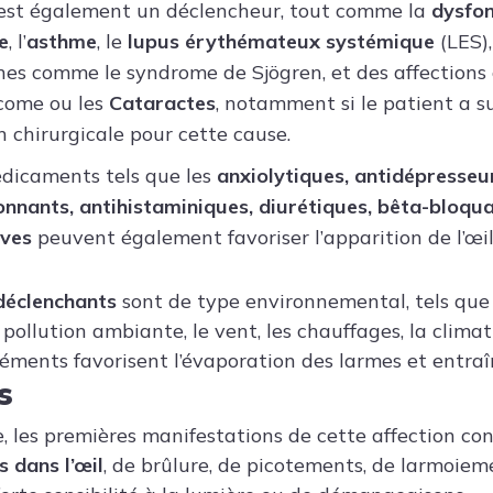
est également un déclencheur, tout comme la
dysfon
e
, l’
asthme
, le
lupus érythémateux systémique
(LES),
s comme le syndrome de Sjögren, et des affections o
come ou les
Cataractes
, notamment si le patient a s
n chirurgicale pour cette cause.
dicaments tels que les
anxiolytiques, antidépresseu
nnants, antihistaminiques, diurétiques, bêta-bloquan
ives
peuvent également favoriser l’apparition de l’œil
déclenchants
sont de type environnemental, tels que l
pollution ambiante, le vent, les chauffages, la climat
léments favorisent l’évaporation des larmes et entraî
s
, les premières manifestations de cette affection co
s dans l’œil
, de brûlure, de picotements, de larmoieme