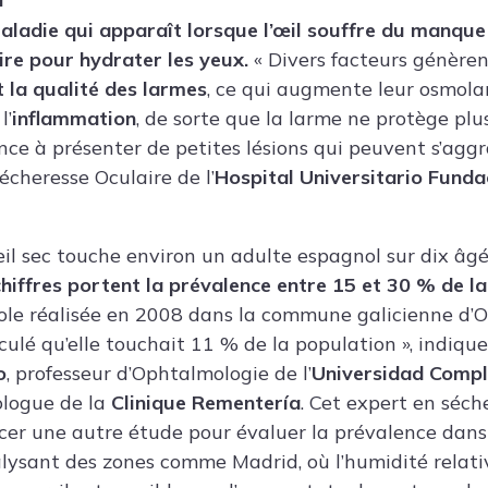
aladie qui apparaît lorsque l’œil souffre du manque 
re pour hydrater les yeux.
« Divers facteurs génère
t la qualité des larmes
, ce qui augmente leur osmola
l’
inflammation
, de sorte que la larme ne protège plu
ce à présenter de petites lésions qui peuvent s’aggr
écheresse Oculaire de l’
Hospital Universitario Funda
œil sec touche environ un adulte espagnol sur dix âgé
chiffres portent la prévalence entre 15 et 30 % de l
le réalisée en 2008 dans la commune galicienne d’O
culé qu’elle touchait 11 % de la population », indiqu
o
, professeur d’Ophtalmologie de l’
Universidad Compl
logue de la
Clinique Rementería
. Cet expert en séch
ancer une autre étude pour évaluer la prévalence dans
alysant des zones comme Madrid, où l’humidité relati