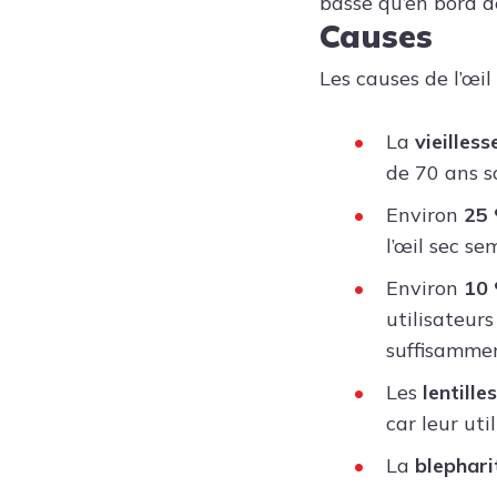
basse qu’en bord de
Causes
Les causes de l’œil
La
vieilles
de 70 ans s
Environ
25
l’œil sec s
Environ
10
utilisateur
suffisammen
Les
lentille
car leur uti
La
blephari