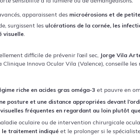
 forte sensibilité à la lumière ou de démangeaisons.
avancés, apparaissent des
microérosions et de petite
de, surgissent les
ulcérations de la cornée, les infect
é visuelle
.
ellement difficile de prévenir l’œil sec,
Jorge Vila Ar
 Clinique Innova Ocular Vila (Valence), conseille les
égime riche en acides gras oméga-3
et pauvre en om
ne posture et une distance appropriées devant l’ordi
visuelles fréquentes en regardant au loin plutôt que 
aladie oculaire ou de intervention chirurgicale ocula
 le traitement indiqué
et le prolonger si le spécialis