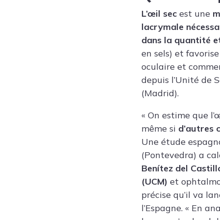
L’œil sec
est une
m
lacrymale nécessai
dans la quantité e
en sels) et favorise 
oculaire et commen
depuis l’Unité de S
(Madrid).
« On estime que l’
même si
d’autres 
Une étude espagno
(Pontevedra) a cal
Benítez del Castill
(UCM)
et ophtalmo
précise qu’il va l
l’Espagne. « En an