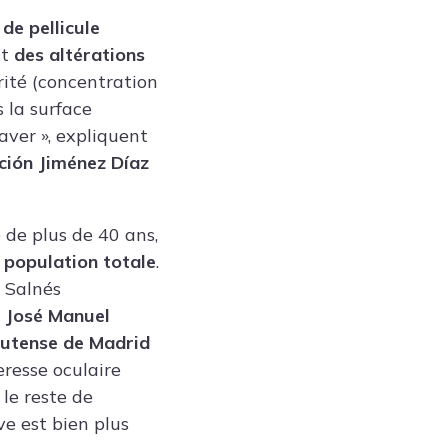
de pellicule
nt
des altérations
rité (concentration
s la surface
aver », expliquent
ción Jiménez Díaz
 de plus de 40 ans,
a population totale
.
 Salnés
e
José Manuel
utense de Madrid
eresse oculaire
 le reste de
ve est bien plus