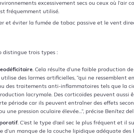
environnements excessivement secs ou ceux où l’air c
st fréquemment utilisé.
r et éviter la fumée de tabac passive et le vent dire
o distingue trois types :
eodéficitaire
. Cela résulte d’une faible production de
 utilise des larmes artificielles, “qui ne ressemblent 
ou des traitements anti-inflammatoires tels que la ci
production lacrymale. Des corticoïdes peuvent aussi êt
rte période car ils peuvent entraîner des effets sec
u une pression oculaire élevée…”, précise Benítez del 
poratif
. C’est le type d’œil sec le plus fréquent et il 
 d’un manque de la couche lipidique adéquate des l