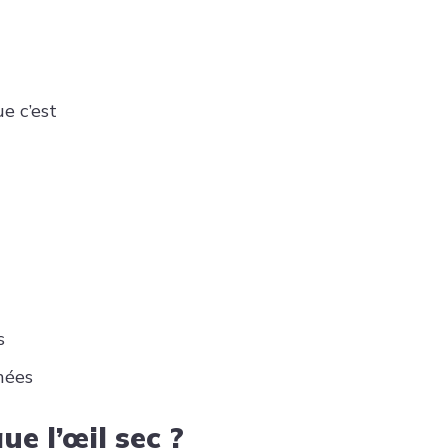
e c’est
s
nées
ue l’œil sec ?