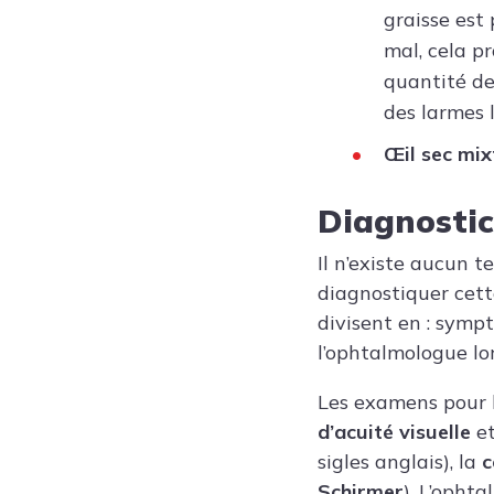
graisse est
mal, cela p
quantité de
des larmes 
Œil sec mix
Diagnostic
Il n’existe aucun t
diagnostiquer cette
divisent en : symp
l’ophtalmologue lor
Les examens pour l
d’acuité visuelle
et
sigles anglais), la
c
Schirmer
). L’opht