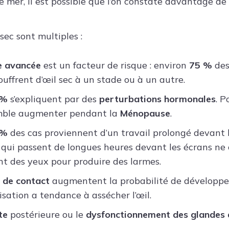
 mer, il est possible que l’on constate davantage de 
 sec sont multiples :
se avancée
est un facteur de risque : environ
75 %
des
ouffrent d’œil sec à un stade ou à un autre.
 %
s’expliquent par des
perturbations hormonales
. P
emble augmenter pendant la
Ménopause
.
 %
des cas proviennent d’un travail prolongé devant l
s qui passent de longues heures devant les écrans ne
t des yeux pour produire des larmes.
s de contact
augmentent la probabilité de développer
lisation a tendance à assécher l’œil.
te
postérieure ou le
dysfonctionnement des glandes