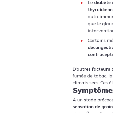
Le
diabète
thyroïdienn
auto-immune
que le glau
interventio
Certains mé
décongestio
contracept
D’autres
facteurs 
fumée de tabac, la 
climats secs. Ces é
Symptôme
À un stade précoce
sensation de grain