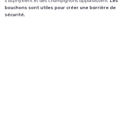
s’asphyxient et des champignons apparaissent.
Les
bouchons sont utiles pour créer une barrière de
sécurité.