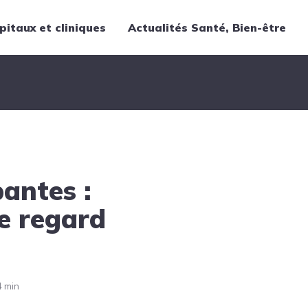
pitaux et cliniques
Actualités Santé, Bien-être
Thématiques
Cancer
Nutrition
Chirurgie
Forme et bien-être
antes :
Gériatrie
Hôpitaux
e regard
Médecine
Médicaments
Obstétrique
4 min
Santé publique