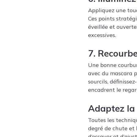
Appliquez une touch
Ces points stratég
éveillée et ouverte
excessives.
7. Recourbez
Une bonne courbure
avec du mascara po
sourcils, définissez
encadrent le regar
Adaptez la 
Toutes les techniq
degré de chute et la
d’essayer et d’aju