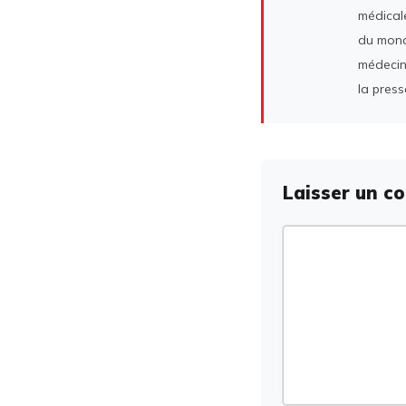
médicale
du mond
médecin
la press
Laisser un c
Commentaire