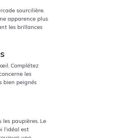
rcade sourcilière.
une apparence plus
nt les brillances
ls
’œil. Complétez
concerne les
ls bien peignés
 les paupières. Le
 l’idéal est
toujours une