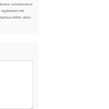
ès bonne connaissance
a également été
ôpitaux édités dans