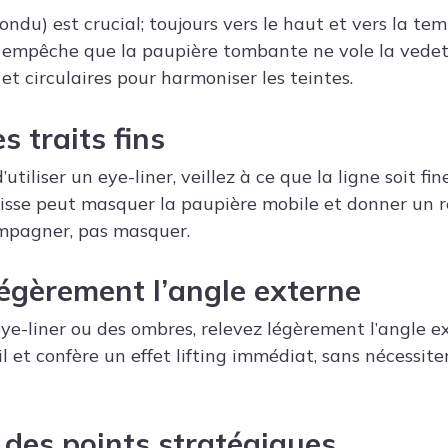
fondu) est crucial; toujours vers le haut et vers la te
t empêche que la paupière tombante ne vole la vedett
 circulaires pour harmoniser les teintes.
s traits fins
’utiliser un eye-liner, veillez à ce que la ligne soit fin
isse peut masquer la paupière mobile et donner un r
ompagner, pas masquer.
légèrement l’angle externe
 eye-liner ou des ombres, relevez légèrement l’angle e
il et confère un effet lifting immédiat, sans nécessit
z des points stratégiques