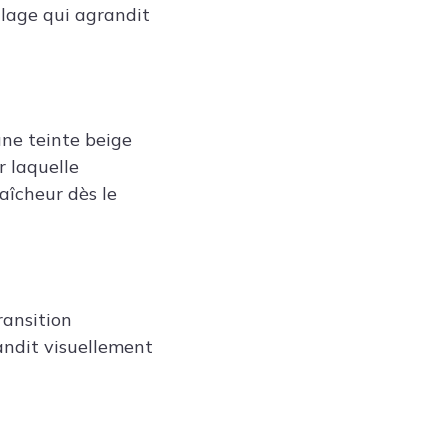
llage qui agrandit
une teinte beige
r laquelle
raîcheur dès le
ransition
randit visuellement