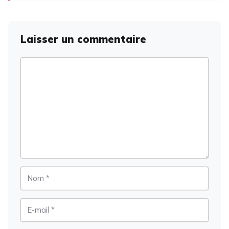
Laisser un commentaire
Commentaire
Nom
E-
mail