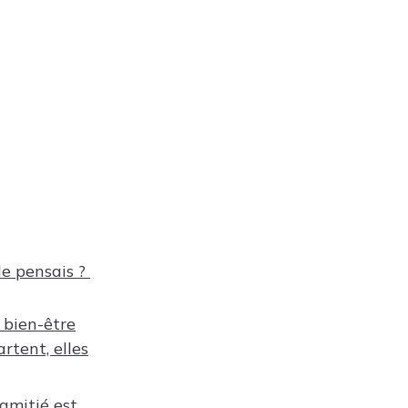
le pensais ?
 bien-être
rtent, elles
amitié est