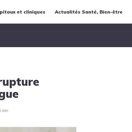
pitaux et cliniques
Actualités Santé, Bien-être
Thématiques
Cancer
Nutrition
Chirurgie
Forme et bien-être
rupture
Gériatrie
Hôpitaux
ogue
Médecine
Médicaments
4 min
Obstétrique
Santé publique