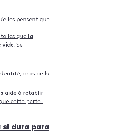
u’elles pensent que
 telles que
la
e vide
. Se
identité, mais ne la
ls
aide à rétablir
que cette perte.
a si dura para