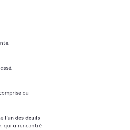
nte.
passé.
 comprise ou
me
l’un des deuils
r, qui a rencontré