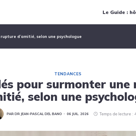
Navigation principale
Le Guide : hô
 rupture d’amitié, selon une psychologue
TENDANCES
clés pour surmonter une 
itié, selon une psychol
Temps de lecture
PAR DR JEAN-PASCAL DEL BANO
06 JUIL. 2026