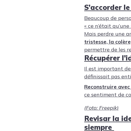
S’accorder le
Beaucoup de person
« ce n’était qu’une
Mais perdre une am
tristesse, la colè
permettre de les re
Récupérer l’i
Il est important de
définissait pas en
Reconstruire avec 
ce sentiment de co
(Foto: Freepik)
Revisar la id
siempre