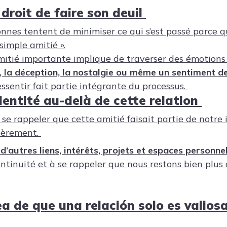
 droit de faire son deuil
nes tentent de minimiser ce qui s’est passé parce q
 simple amitié ».
itié importante implique de traverser des émotions
re, la déception, la nostalgie ou même un sentiment d
ssentir fait partie intégrante du processus.
dentité au-delà de cette relation
 se rappeler que cette amitié faisait partie de notre 
tièrement.
d’autres liens, intérêts, projets et espaces personne
ntinuité et à se rappeler que nous restons bien plus 
ea de que una relación solo es valios