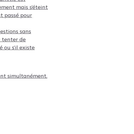
rement mais s’éteint
st passé pour
uestions sans
 tenter de
 ou s’il existe
vent simultanément.