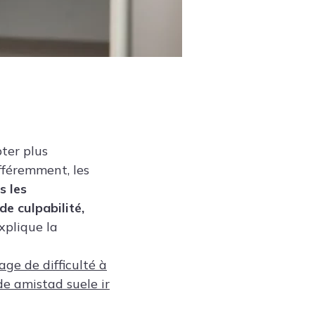
ter plus
fféremment, les
s les
de culpabilité,
explique la
ge de difficulté à
de amistad suele ir