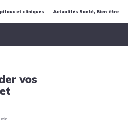
pitaux et cliniques
Actualités Santé, Bien-être
Thématiques
Cancer
Nutrition
Chirurgie
Forme et bien-être
der vos
Gériatrie
Hôpitaux
et
Médecine
Médicaments
Obstétrique
 min
Santé publique