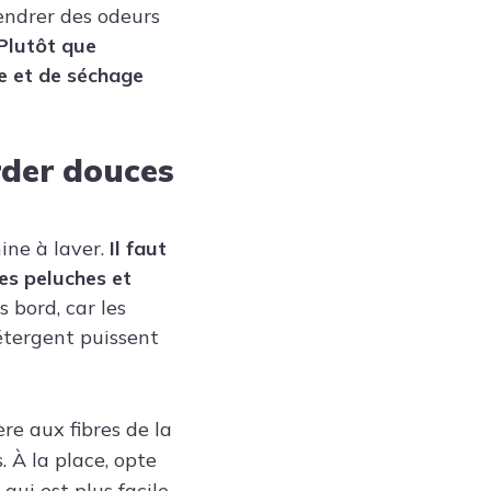
endrer des odeurs
Plutôt que
ge et de séchage
rder douces
ine à laver.
Il faut
es peluches et
 bord, car les
étergent puissent
re aux fibres de la
s. À la place, opte
qui est plus facile