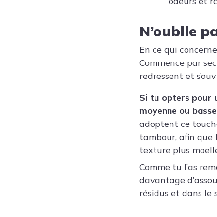
odeurs et r
N’oublie p
En ce qui concerne
Commence par secou
redressent et s’ouvr
Si tu opters pour 
moyenne ou basse
adoptent ce touche
tambour, afin que 
texture plus moell
Comme tu l’as rema
davantage d’assoupl
résidus et dans le 