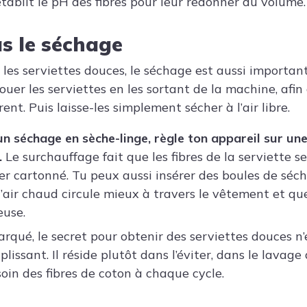
établit le pH des fibres pour leur redonner du volume.
as le séchage
 les serviettes douces, le séchage est aussi important
er les serviettes en les sortant de la machine, afin 
ent. Puis laisse-les simplement sécher à l’air libre.
un séchage en sèche-linge, règle ton appareil sur u
.
Le surchauffage fait que les fibres de la serviette s
r cartonné. Tu peux aussi insérer des boules de séc
l’air chaud circule mieux à travers le vêtement et q
euse.
rqué, le secret pour obtenir des serviettes douces n’
issant. Il réside plutôt dans l’éviter, dans le lavag
soin des fibres de coton à chaque cycle.