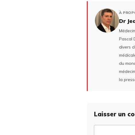
À PROP
Dr Je
Médecin 
Pascal D
divers 
médicale
du mond
médecin
la press
Laisser un c
Commentaire