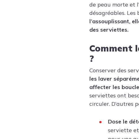
de peau morte et l
désagréables. Les 
l’assouplissant, el
des serviettes.
Comment la
?
Conserver des ser
les laver séparéme
affecter les boucl
serviettes ont bes
circuler. D’autres p
Dose le dét
serviette et
pour une qu