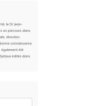
té, le Dr Jean-
rès un parcours dans
le, direction
ès bonne connaissance
a également été
ôpitaux édités dans