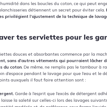
’humidité dans les boucles du coton, ce qui peut eng
blanchisseries détiennent un secret pour éviter cela.
les privilégient l’ajustement de la technique de lava
ver tes serviettes pour les ga
viettes douces et absorbantes commence par la mach
nt, sans d’autres vêtements qui pourraient lâcher d
es du coton
. De même, ne remplis pas le tambour à ras
oin d’espace pendant le lavage pour que l’eau et le d
oints auxquels il faut faire attention sont :
ergent.
Garde à l’esprit que l’excès de détergent adhè
 laisse la saleté sur celles-ci lors des lavages suivant
antité modérée et, de préférence, sous forme liquide, 