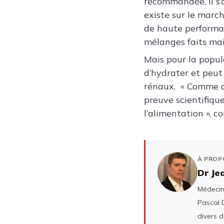
recommandée, il s’
existe sur le marc
de haute performan
mélanges faits mais
Mais pour la popul
d’hydrater et peut
rénaux.
« Comme da
preuve scientifique
l’alimentation », c
À PROP
Dr Je
Médecin 
Pascal D
divers 