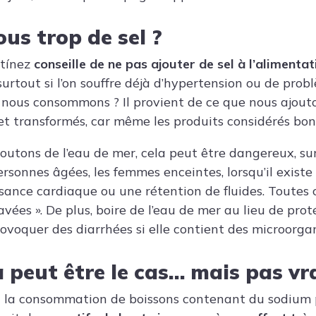
us trop de sel ?
tínez
conseille de ne pas ajouter de sel à l’alimentati
urtout si l’on souffre déjà d’hypertension
ou de probl
e nous consommons ? Il provient de ce que nous ajout
et transformés, car même les produits considérés bon
joutons de l’eau de mer, cela peut être dangereux, su
ersonnes âgées, les femmes enceintes, lorsqu’il exist
isance cardiaque ou une rétention de fluides. Toutes 
vées ».
De plus, boire de l’eau de mer au lieu de prot
rovoquer des diarrhées si elle contient des microorga
 peut être le cas… mais pas v
où la consommation de boissons contenant du sodium 