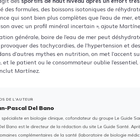
agit des
sportifs de haut niveau après un effort très
hé des formules, des boissons isotoniques de réhydrat
ce qui sont bien plus complètes que l’eau de mer, et
on avec un profil minéral incertain », ajoute Martíne
ation générale, boire de l’eau de mer peut déshydrat
 provoquer des tachycardies, de l’hypertension et de
ns d’autres mythes en nutrition, on met l’accent su
, et le patient ou le consommateur oublie l’essentiel, 
onclut Martínez.
OS DE L'AUTEUR
an-Pascal Del Bano
spécialiste en biologie clinique, cofondateur du groupe Le Guide San
el Bano est le directeur de la rédaction du site Le Guide Santé. Ap
domaines complémentaires de la santé (laboratoire de biologie médica