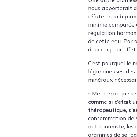
nous apporterait d
réfute en indiquan
minime comparée à 
régulation hormona
de cette eau. Par a
douce a pour effet
C’est pourquoi le n
légumineuses, des f
minéraux nécessair
« Me aterra que se
comme si c’était un
thérapeutique, c’e
consommation de so
nutritionniste, le
grammes de sel par