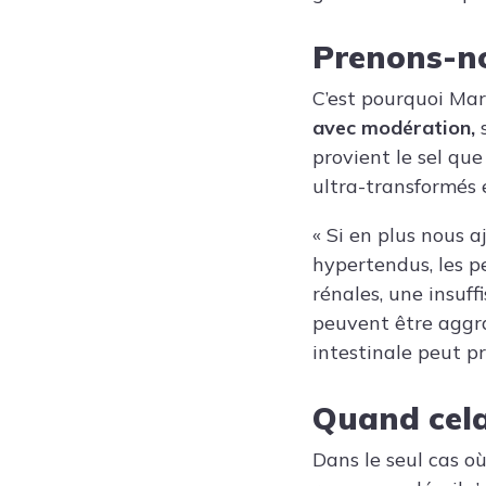
Prenons-no
C’est pourquoi Mar
avec modération,
s
provient le sel qu
ultra-transformés 
« Si en plus nous a
hypertendus, les p
rénales, une insuff
peuvent être aggra
intestinale peut p
Quand cela
Dans le seul cas 