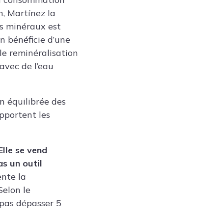
, Martínez la
es minéraux est
n bénéficie d’une
le reminéralisation
 avec de l’eau
on équilibrée des
apportent les
lle se vend
as un outil
ente la
Selon le
 pas dépasser 5