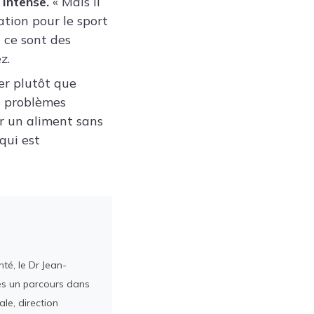
 intense.
« Mais il
ation pour le sport
 ce sont des
z.
er plutôt que
s problèmes
r un aliment sans
qui est
té, le Dr Jean-
rès un parcours dans
le, direction