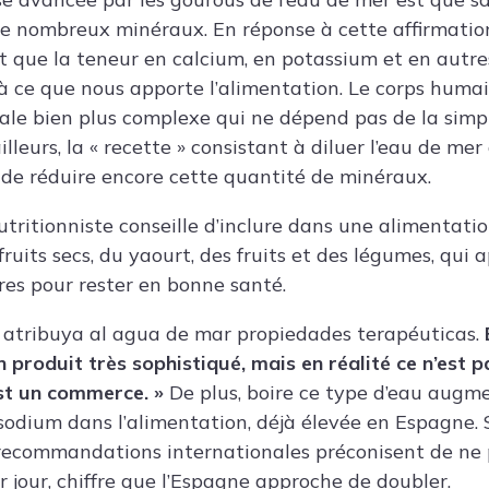
e nombreux minéraux. En réponse à cette affirmation
t que la teneur en calcium, en potassium et en autr
ce que nous apporte l’alimentation. Le corps humai
le bien plus complexe qui ne dépend pas de la simp
illeurs, la « recette » consistant à diluer l’eau de mer
 de réduire encore cette quantité de minéraux.
utritionniste conseille d’inclure dans une alimentati
ruits secs, du yaourt, des fruits et des légumes, qui 
es pour rester en bonne santé.
 atribuya al agua de mar propiedades terapéuticas.
E
 produit très sophistiqué, mais en réalité ce n’est p
st un commerce. »
De plus, boire ce type d’eau augm
dium dans l’alimentation, déjà élevée en Espagne. 
s recommandations internationales préconisent de ne
 jour, chiffre que l’Espagne approche de doubler.