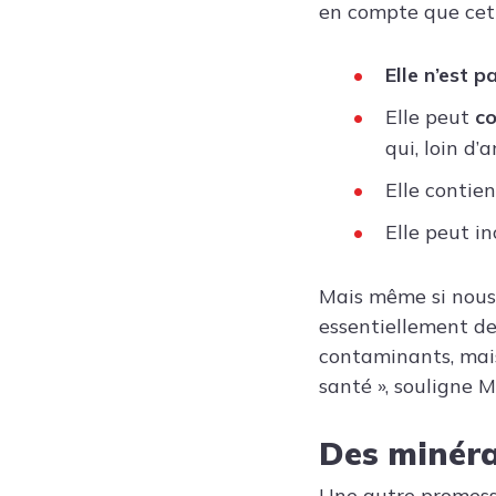
en compte que cett
Elle n’est 
Elle peut
co
qui, loin d
Elle contie
Elle peut i
Mais même si nous 
essentiellement de
contaminants, mais
santé », souligne M
Des minéra
Une autre promess