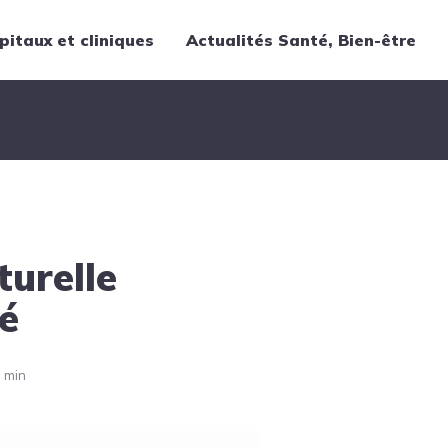
pitaux et cliniques
Actualités Santé, Bien-être
Thématiques
Cancer
Nutrition
Chirurgie
Forme et bien-être
turelle
Gériatrie
Hôpitaux
é
Médecine
Médicaments
 min
Obstétrique
Santé publique