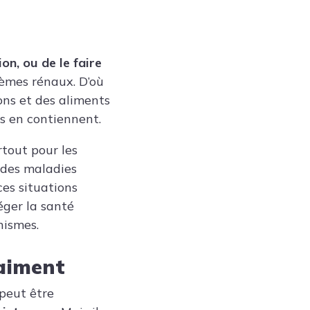
on, ou de le faire
èmes rénaux. D’où
ons et des aliments
s en contiennent.
rtout pour les
e des maladies
ces situations
éger la santé
nismes.
raiment
peut être