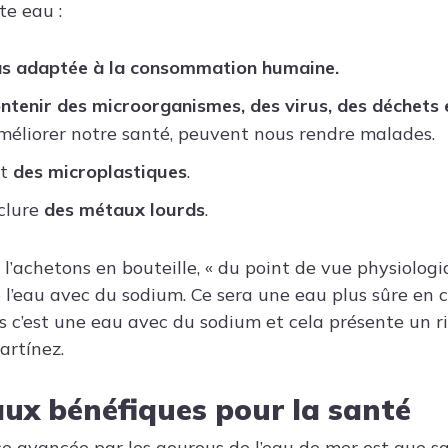
e eau :
pas adaptée à la consommation humaine.
ntenir des microorganismes, des virus, des déchets 
’améliorer notre santé, peuvent nous rendre malades.
nt
des microplastiques
.
nclure
des métaux lourds
.
l’achetons en bouteille, « du point de vue physiolog
 l’eau avec du sodium. Ce sera une eau plus sûre en c
 c’est une eau avec du sodium et cela présente un r
artínez.
ux bénéfiques pour la santé
e avancée par les gourous de l’eau de mer est que 