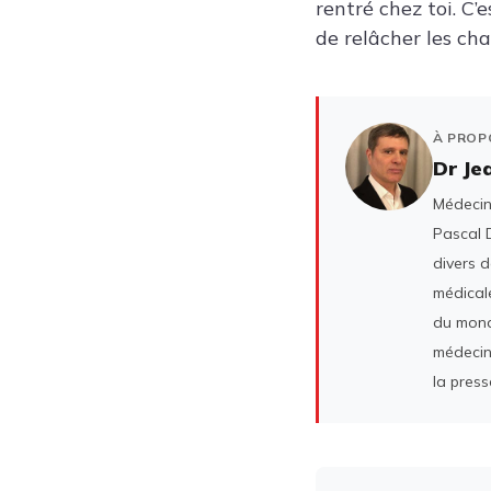
rentré chez toi. C
de relâcher les ch
À PROP
Dr Je
Médecin 
Pascal D
divers 
médicale
du mond
médecin
la press