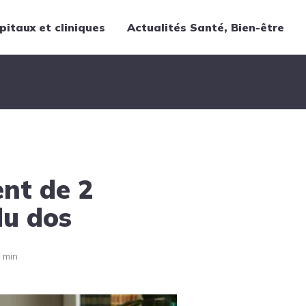
pitaux et cliniques
Actualités Santé, Bien-être
Thématiques
Cancer
Nutrition
Chirurgie
Forme et bien-être
ent de 2
Gériatrie
Hôpitaux
du dos
Médecine
Médicaments
 min
Obstétrique
Santé publique