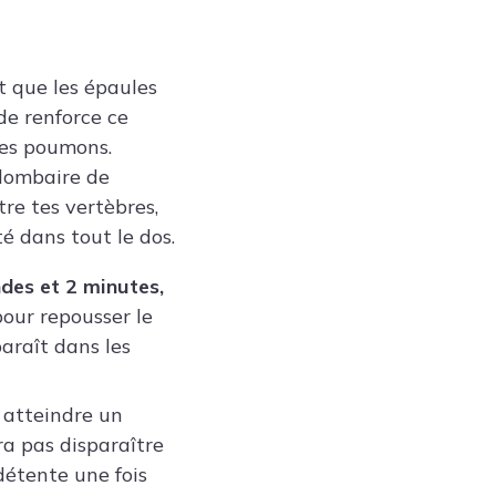
t que les épaules
de renforce ce
 des poumons.
 lombaire de
re tes vertèbres,
é dans tout le dos.
des et 2 minutes,
pour repousser le
araît dans les
à atteindre un
era pas disparaître
détente une fois