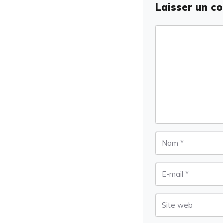
Laisser un c
Commentaire
Nom
E-
mail
Site
web