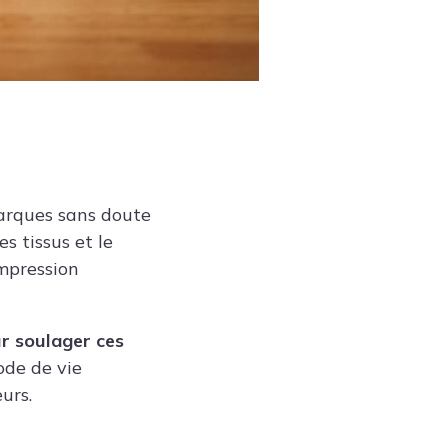
marques sans doute
s tissus et le
ompression
ur soulager ces
ode de vie
urs.