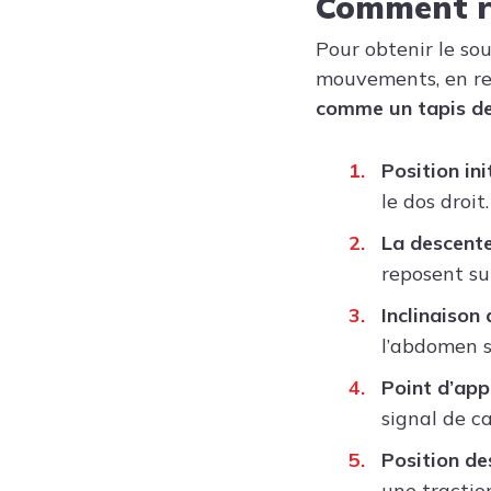
Comment ré
Pour obtenir le so
mouvements, en res
comme un tapis de
Position init
le dos droit.
La descente
reposent sur
Inclinaison 
l’abdomen s
Point d’appu
signal de c
Position de
une traction