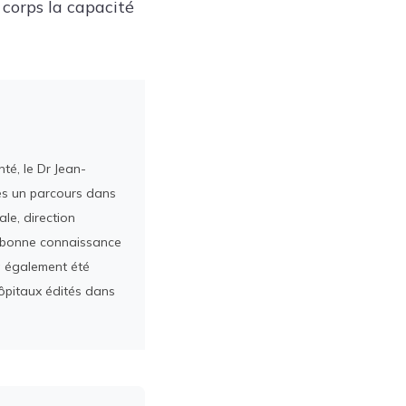
 corps la capacité
té, le Dr Jean-
rès un parcours dans
le, direction
ès bonne connaissance
a également été
ôpitaux édités dans