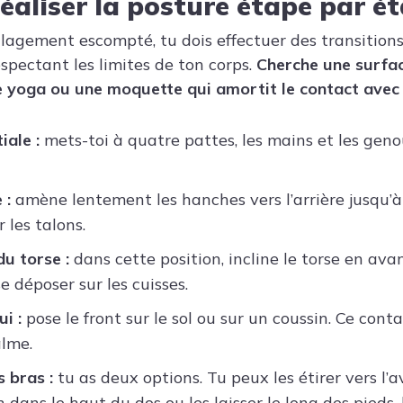
aliser la posture étape par é
ulagement escompté, tu dois effectuer des transitions
pectant les limites de ton corps.
Cherche une surfac
 yoga ou une moquette qui amortit le contact avec
iale :
mets-toi à quatre pattes, les mains et les genou
 :
amène lentement les hanches vers l’arrière jusqu’à 
 les talons.
du torse :
dans cette position, incline le torse en ava
e déposer sur les cuisses.
i :
pose le front sur le sol ou sur un coussin. Ce con
alme.
s bras :
tu as deux options. Tu peux les étirer vers l’
 dans le haut du dos ou les laisser le long des pieds