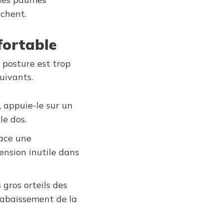
âchent.
fortable
a posture est trop
uivants.
, appuie-le sur un
le dos.
lace une
ension inutile dans
 gros orteils des
l’abaissement de la