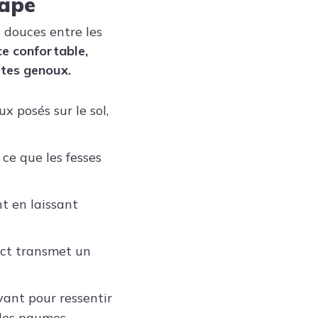
tape
 douces entre les
e confortable,
 tes genoux.
x posés sur le sol,
ce que les fesses
nt en laissant
tact transmet un
avant pour ressentir
, les paumes