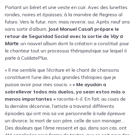
Portant un béret et une veste en cuir. Avec des lunettes
rondes, noires et épaisses; à la manière de Regreso al
futuro. Vers le futur, non; mais revenir, oui. Après neuf ans
sans sortir d’album,
José Manuel Casañ prépare le
retour de Seguridad Social avec la sortie de
Voy a
Marte
, un nouvel album dont la création a constitué pour
le chanteur tout un processus thérapeutique sur lequel il
parle à
CuídatePlus
.
« Il me semble que l’écriture et le chant de chansons
constituent l’une des plus grandes thérapies que je
puisse avoir pour mes soucis. »
« Me ayudan a
sobrellevar todos mis duelos, ya sean estos más o
menos importantes »
raconte-t-il. En fait, au cours de
la dernière décennie, l’artiste a traversé différents
épisodes qui ont mis sa vie personnelle à rude épreuve:
un divorce, la mort de son père, celle de son manager…
Des douleurs que l’âme ressent et qui, dans son cas, ont
été canalisées sous forme de textes, que ce soit pour des