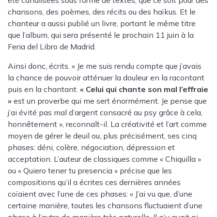
chansons, des poèmes, des récits ou des haïkus. Et le
chanteur a aussi publié un livre, portant le même titre
que l’album, qui sera présenté le prochain 11 juin à la
Feria del Libro de Madrid.
Ainsi donc, écrits. « Je me suis rendu compte que j’avais
la chance de pouvoir atténuer la douleur en la racontant
puis en la chantant.
« Celui qui chante son mal l’effraie
»
est un proverbe qui me sert énormément. Je pense que
j’ai évité pas mal d’argent consacré au psy grâce à cela,
honnêtement », reconnaît-il. La créativité et l’art comme
moyen de gérer le deuil ou, plus précisément, ses cinq
phases: déni, colère, négociation, dépression et
acceptation. L’auteur de classiques comme « Chiquilla »
ou « Quiero tener tu presencia » précise que les
compositions qu’il a écrites ces dernières années
coïaient avec l’une de ces phases: « J’ai vu que, d’une
certaine manière, toutes les chansons fluctuaient d’une
phase à l’autre de manière très naturelle. Il n’y avait ni