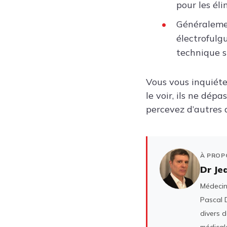
pour les éli
Généralemen
électrofulgu
technique s
Vous vous inquiéte
le voir, ils ne dé
percevez d’autres 
À PROP
Dr Je
Médecin 
Pascal D
divers 
médicale