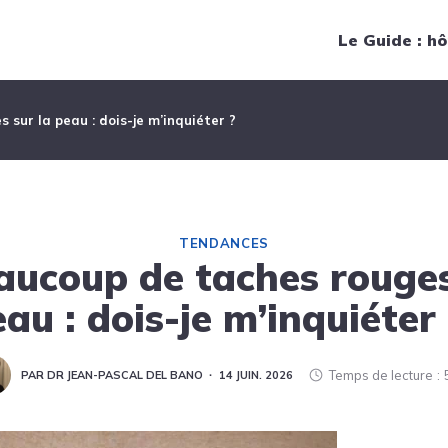
Navigation principale
Le Guide : hô
 sur la peau : dois-je m’inquiéter ?
TENDANCES
eaucoup de taches rouges
au : dois-je m’inquiéter 
Temps de lecture
PAR DR JEAN-PASCAL DEL BANO
14 JUIN. 2026