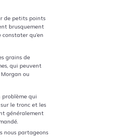
r de petits points
ssent brusquement
de constater qu’en
es grains de
mes, qui peuvent
e Morgan ou
’un problème qui
ur le tronc et les
’ont généralement
mmandé.
rès nous partageons