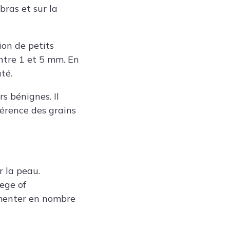
bras et sur la
ion de petits
entre 1 et 5 mm. En
té.
rs bénignes. Il
férence des grains
r la peau.
ege of
gmenter en nombre