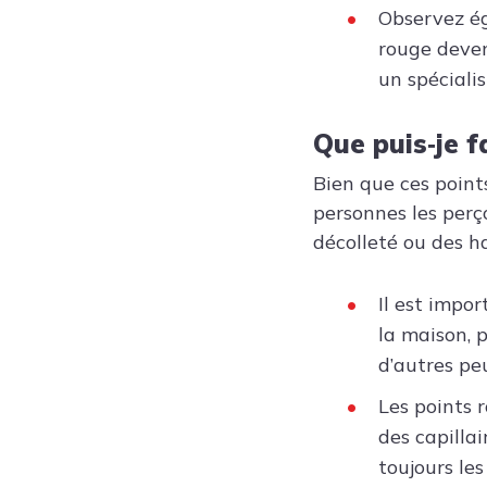
Observez ég
rouge deven
un spécialis
Que puis‑je f
Bien que ces point
personnes les perç
décolleté ou des h
Il est impo
la maison, p
d’autres pe
Les points 
des capillai
toujours le