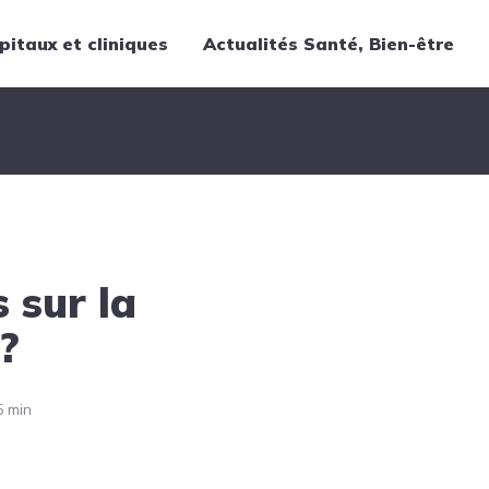
pitaux et cliniques
Actualités Santé, Bien-être
Thématiques
Cancer
Nutrition
Chirurgie
Forme et bien-être
 sur la
Gériatrie
Hôpitaux
?
Médecine
Médicaments
5 min
Obstétrique
Santé publique