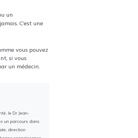
ou un
 jamais. C’est une
 Comme vous pouvez
nt, si vous
par un médecin.
té, le Dr Jean-
rès un parcours dans
le, direction
ès bonne connaissance