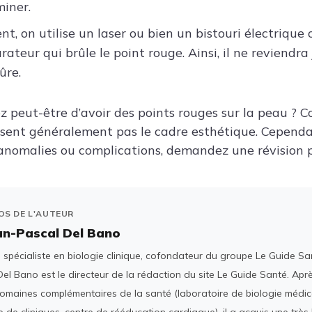
miner.
t, on utilise un laser ou bien un bistouri électrique 
rateur qui brûle le point rouge. Ainsi, il ne reviendra
ûre.
z peut-être d’avoir des points rouges sur la peau ?
passent généralement pas le cadre esthétique. Cependa
anomalies ou complications, demandez une révision 
OS DE L'AUTEUR
an-Pascal Del Bano
spécialiste en biologie clinique, cofondateur du groupe Le Guide San
el Bano est le directeur de la rédaction du site Le Guide Santé. Ap
domaines complémentaires de la santé (laboratoire de biologie médica
 de cliniques, centre de rééducation cardiaque), il a acquis une tr