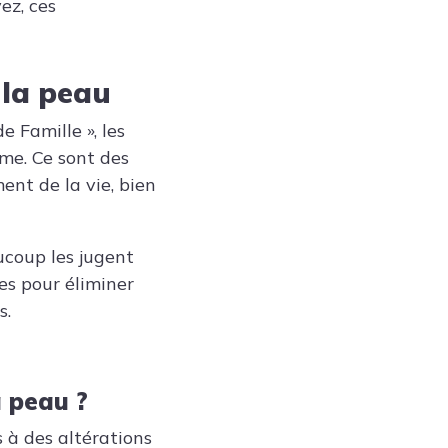
ez, ces
 la peau
 Famille », les
ome. Ce sont des
nt de la vie, bien
aucoup les jugent
es pour éliminer
s.
a peau ?
s à des altérations