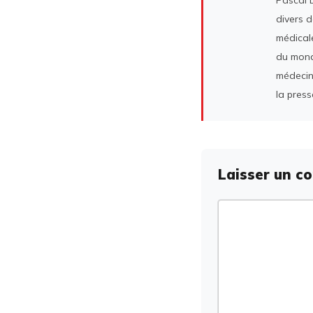
Pascal D
divers 
médicale
du mond
médecin
la press
Laisser un c
Commentaire