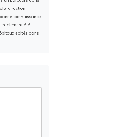
rès un parcours dans
le, direction
ès bonne connaissance
a également été
ôpitaux édités dans