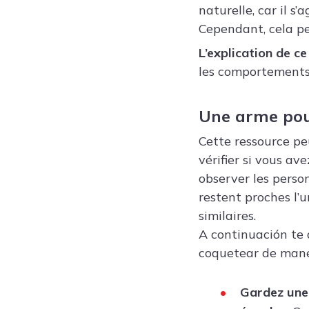
naturelle, car il s
Cependant, cela pe
L’explication de c
les comportements 
Une arme pou
Cette ressource peu
vérifier si vous av
observer les perso
restent proches l’
similaires.
A continuación te
coquetear de maner
Gardez une 