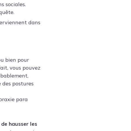
s sociales.
quête.
nterviennent dans
ou bien pour
fait, vous pouvez
robablement,
e des postures
praxie para
 de hausser les