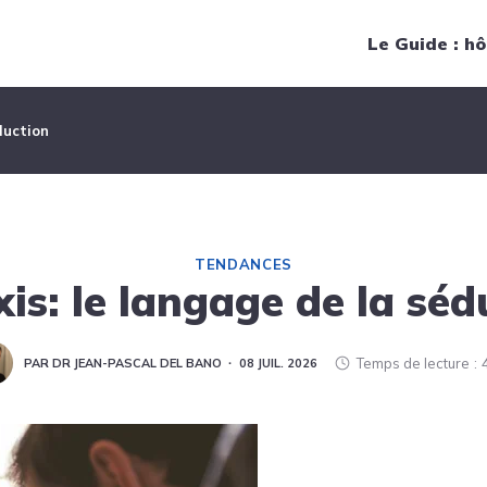
Navigation principale
Le Guide : hô
duction
TENDANCES
xis: le langage de la séd
Temps de lecture
PAR DR JEAN-PASCAL DEL BANO
08 JUIL. 2026