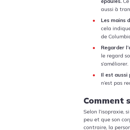
épaules.
Ce 
aussi à tran
Les mains d
cela indiqu
de Columbia
Regarder l’
le regard s
s’améliorer.
Il est auss
n’est pas r
Comment sa
Selon l’isopraxie, 
peu et que son cor
contraire, la pers