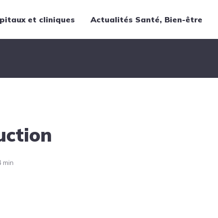
pitaux et cliniques
Actualités Santé, Bien-être
Thématiques
Cancer
Nutrition
Chirurgie
Forme et bien-être
uction
Gériatrie
Hôpitaux
Médecine
4 min
Médicaments
Obstétrique
Santé publique