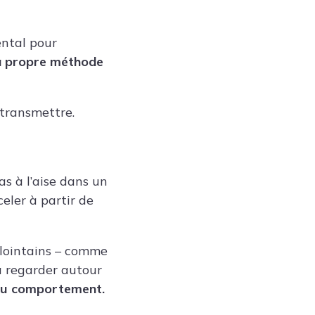
ental pour
a propre méthode
 transmettre.
s à l’aise dans un
eler à partir de
s lointains – comme
à regarder autour
x du comportement.