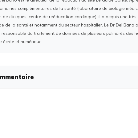
el Bano est le directeur de la rédaction du site Le Guide Santé. Ap
domaines complémentaires de la santé (laboratoire de biologie médica
 de cliniques, centre de rééducation cardiaque), il a acquis une tr
e de la santé et notamment du secteur hospitalier. Le Dr Del Bano 
 responsable du traitement de données de plusieurs palmarès des h
e écrite et numérique.
ommentaire