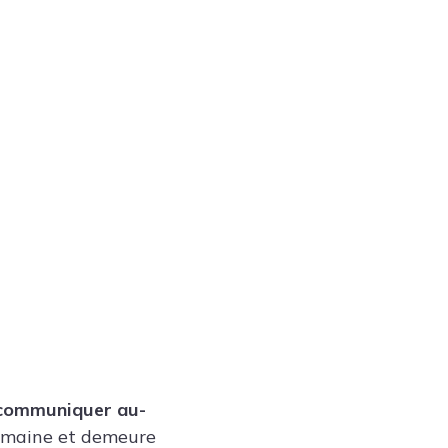
Tendances
Medical News in English
 communiquer au-
domaine et demeure