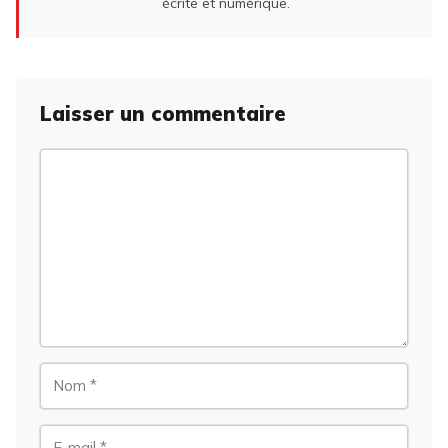
écrite et numérique.
Laisser un commentaire
Commentaire
Nom
E-