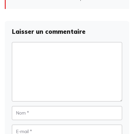
Laisser un commentaire
Commentaire
Nom
E-