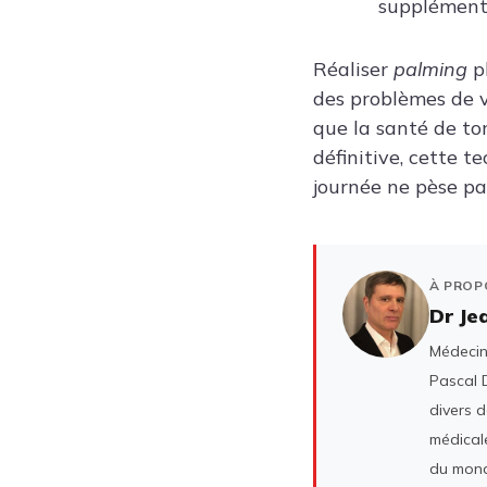
supplément
Réaliser
palming
pl
des problèmes de vi
que la santé de to
définitive, cette 
journée ne pèse pa
À PROP
Dr Je
Médecin 
Pascal D
divers 
médicale
du mond