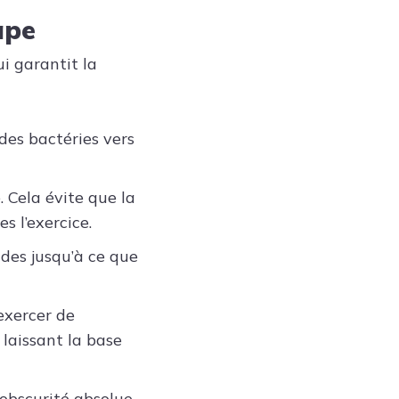
ape
ui garantit la
des bactéries vers
. Cela évite que la
s l’exercice.
es jusqu’à ce que
exercer de
 laissant la base
’obscurité absolue