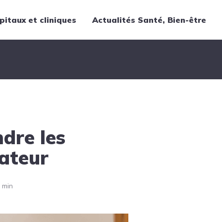
pitaux et cliniques
Actualités Santé, Bien-être
Thématiques
Cancer
Nutrition
Chirurgie
Forme et bien-être
dre les
Gériatrie
Hôpitaux
nateur
Médecine
Médicaments
 min
Obstétrique
Santé publique