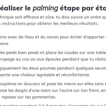
aliser le
palming
étape par ét
nique soit efficace et sûre, tu dois suivre un ordre q
s instructions pour obtenir les meilleurs résultats :
ins avec de l’eau et du savon pour éviter d’apporter 
aire.
les pieds bien posés et place les coudes sur une table
propage au cou ou aux épaules pendant que tu réalise
rgiquement les deux paumes pendant quelques second
sente une chaleur agréable et réconfortante.
aupières en douceur et pose les mains sur elles sans 
oise les doigts d’une main sur l’autre sur ton front, en
reposer sur tes pommettes.
a position pendant 2 à 3 minutes. Concentre-toi sur l