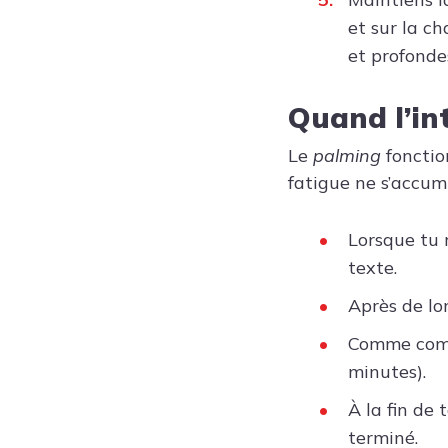
et sur la c
et profonde
Quand l’in
Le
palming
fonctio
fatigue ne s’accum
Lorsque tu r
texte.
Après de lo
Comme compl
minutes).
À la fin de 
terminé.