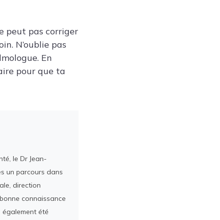
ne peut pas corriger
oin. N’oublie pas
almologue. En
aire pour que ta
té, le Dr Jean-
rès un parcours dans
le, direction
ès bonne connaissance
a également été