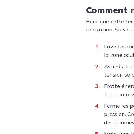
Comment ré
Pour que cette tech
relaxation. Suis ce
Lave tes ma
la zone ocul
Assieds-toi 
tension se 
Frotte éne
ta peau res
Ferme les p
pression. Cr
des paumes 
Maintiens l