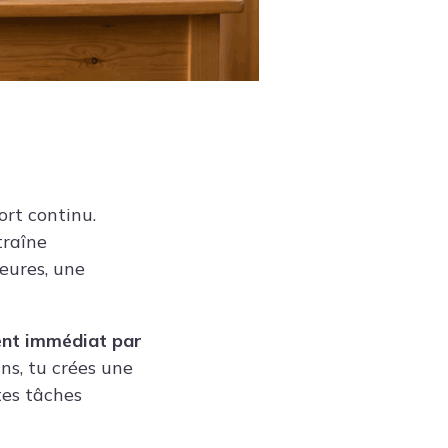
ort continu.
traîne
eures, une
ment immédiat par
s, tu crées une
tes tâches