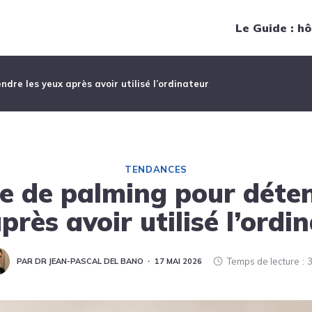
Navigation principale
Le Guide : hô
dre les yeux après avoir utilisé l’ordinateur
TENDANCES
ce de palming pour déten
près avoir utilisé l’ordi
Temps de lecture
3
PAR DR JEAN-PASCAL DEL BANO
17 MAI 2026