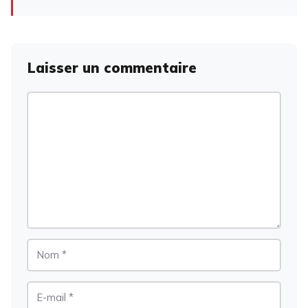
Laisser un commentaire
Commentaire
Nom
E-
mail