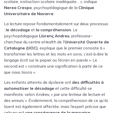
scolaire, instruction scolaire inadéquate… », indique
Nerea Crespo
, psychopédagogue de la
Clinique
Universitaire de Navarre
.
La lecture repose fondamentalement sur deux processus
:
le décodage
et
la compréhension
. Le
psychopédagogue
Llorenç Andreu
, professeur-
chercheur du centre eHealth de l’
Université Ouverte de
Catalogne (UOC)
, explique que le premier consiste à «
transformer les lettres et les mots en sons, c’est‑à‑dire le
langage écrit sur le papier ou l’écran en parole ». Le
second est « construire une signification à partir de ce
que nous lisons ».
Les enfants atteints de dyslexie ont
des difficultés à
automatiser le décodage
et cette difficulté se
manifeste, selon Andreu, « par une lenteur de lecture et
des erreurs ». Évidemment, la compréhension de ce qu’ils
lisent est également affectée, mais l’expert précise que
cela en est
une conséquence de la mauvaise