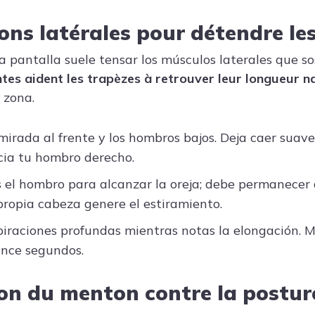
sons latérales pour détendre le
na pantalla suele tensar los músculos laterales que s
entes aident les trapèzes à retrouver leur longueur n
a zona.
irada al frente y los hombros bajos. Deja caer suav
cia tu hombro derecho.
 el hombro para alcanzar la oreja; debe permanecer 
propia cabeza genere el estiramiento.
piraciones profundas mientras notas la elongación. 
ince segundos.
ion du menton contre la postu