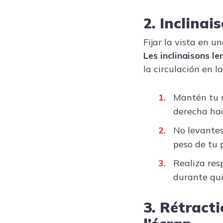
2. Inclinai
Fijar la vista en u
Les inclinaisons l
la circulación en l
Mantén tu m
derecha ha
No levantes
peso de tu 
Realiza res
durante qu
3. Rétract