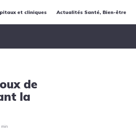
pitaux et cliniques
Actualités Santé, Bien-être
Thématiques
Cancer
Nutrition
Chirurgie
Forme et bien-être
doux de
Gériatrie
Hôpitaux
ant la
Médecine
Médicaments
Obstétrique
 min
Santé publique