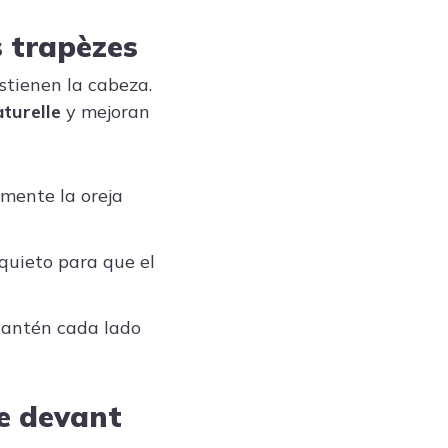
s trapèzes
ostienen la cabeza.
aturelle
y mejoran
emente la oreja
quieto para que el
Mantén cada lado
re devant