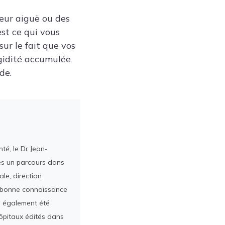
leur aiguë ou des
st ce qui vous
ur le fait que vos
igidité accumulée
de.
té, le Dr Jean-
rès un parcours dans
le, direction
ès bonne connaissance
a également été
ôpitaux édités dans