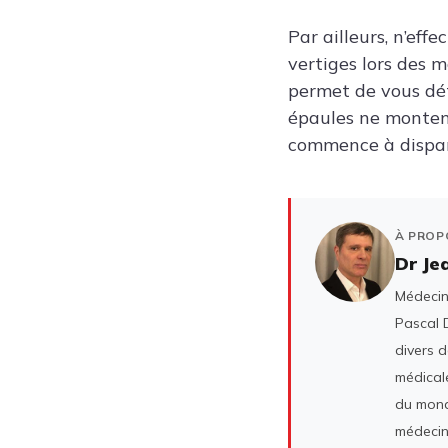
Par ailleurs, n’ef
vertiges lors des 
permet de vous dét
épaules ne montent
commence à dispara
À PROP
Dr Je
Médecin 
Pascal D
divers 
médicale
du mond
médecin