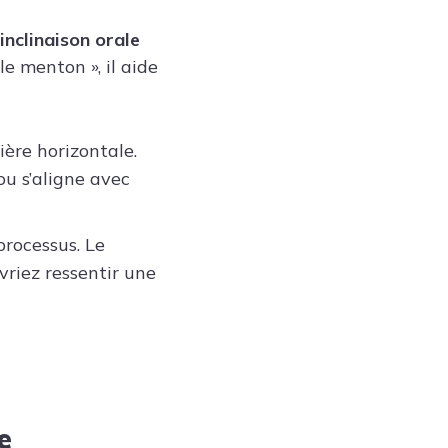
’inclinaison orale
e menton », il aide
ère horizontale.
cou s’aligne avec
processus. Le
vriez ressentir une
e