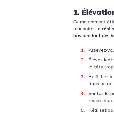
1. Élévatio
Ce mouvement étire
mâchoire.
Le réalis
bas pendant des h
Asseyez-vou
Élevez lent
la tête trop
Relâchez la 
dans un ges
Sentez la p
redescendr
Réalisez qu