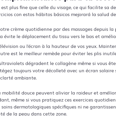
est plus fine que celle du visage, ce qui facilite sa d
cicios con estos hábitos básicos mejorará la salud de
otre crème quotidienne par des massages depuis la p
 évite le déplacement du tissu vers le bas et améliore
télévision ou l’écran à la hauteur de vos yeux. Mainte
tre est le meilleur remède pour éviter les plis inutil
ultraviolets dégradent le collagène même si vous ête
otégez toujours votre décolleté avec un écran solaire 
 clarté ambiante.
a mobilité douce peuvent aliviar la raideur et amélior
ant, même si vous pratiquez ces exercices quotidien
 soins dermatologiques spécifiques ni ne garantisse
eté de la peau dans cette zone.