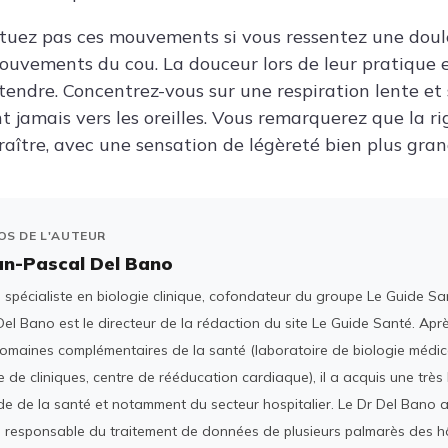
fectuez pas ces mouvements si vous ressentez une dou
mouvements du cou. La douceur lors de leur pratique e
endre. Concentrez-vous sur une respiration lente et s
 jamais vers les oreilles. Vous remarquerez que la r
ître, avec une sensation de légèreté bien plus gran
OS DE L'AUTEUR
an-Pascal Del Bano
spécialiste en biologie clinique, cofondateur du groupe Le Guide San
el Bano est le directeur de la rédaction du site Le Guide Santé. Ap
domaines complémentaires de la santé (laboratoire de biologie médica
 de cliniques, centre de rééducation cardiaque), il a acquis une tr
e de la santé et notamment du secteur hospitalier. Le Dr Del Bano 
 responsable du traitement de données de plusieurs palmarès des h