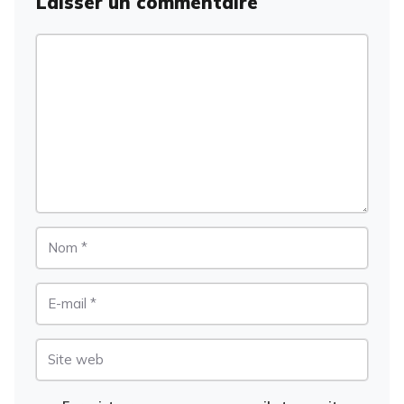
Laisser un commentaire
Commentaire
Nom
E-
mail
Site
web