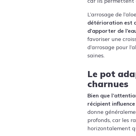
car ils permettent
L’arrosage de l’alo
détérioration est d
d’apporter de l’ea
favoriser une crois
d’arrosage pour l’a
saines.
Le pot adap
charnues
Bien que l’attenti
récipient influenc
donne généralement 
profonds, car les 
horizontalement q