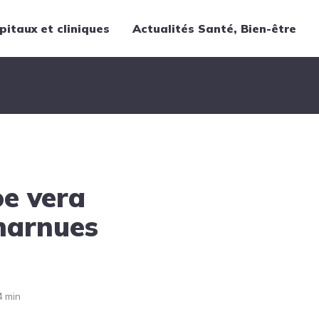
pitaux et cliniques
Actualités Santé, Bien-être
Thématiques
Cancer
Nutrition
Chirurgie
Forme et bien-être
oe vera
Gériatrie
Hôpitaux
charnues
Médecine
Médicaments
Obstétrique
4 min
Santé publique