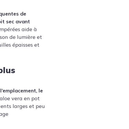
équentes de
oit sec avant
empérées aide à
ison de lumière et
illes épaisses et
plus
 l’emplacement, le
’aloe vera en pot
ients larges et peu
tage