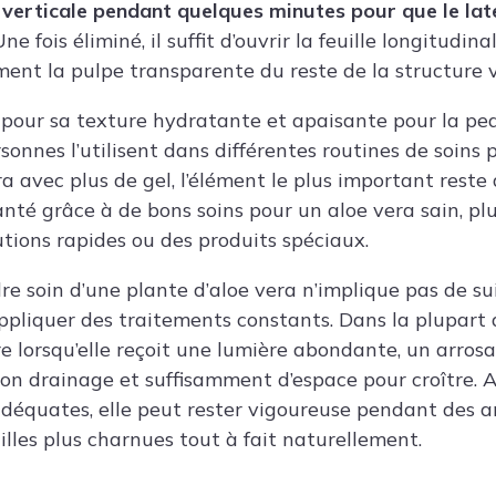
n verticale pendant quelques minutes pour que le late
ne fois éliminé, il suffit d’ouvrir la feuille longitudi
ent la pulpe transparente du reste de la structure 
 pour sa texture hydratante et apaisante pour la pea
onnes l’utilisent dans différentes routines de soins 
a avec plus de gel, l’élément le plus important reste
nté grâce à de bons soins pour un aloe vera sain, pl
utions rapides ou des produits spéciaux.
e soin d’une plante d’aloe vera n’implique pas de su
ppliquer des traitements constants. Dans la plupart d
e lorsqu’elle reçoit une lumière abondante, un arros
on drainage et suffisamment d’espace pour croître. 
adéquates, elle peut rester vigoureuse pendant des 
illes plus charnues tout à fait naturellement.