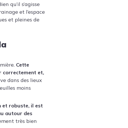
ien qu’il s’agisse
drainage et l’espace
ues et pleines de
la
umière.
Cette
r correctement et,
uve dans des lieux
euilles moins
 et robuste, il est
eau autour des
ement très bien