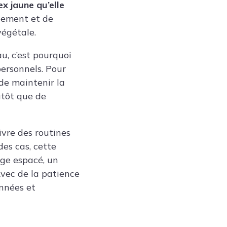
x jaune qu’elle
nalement et de
végétale.
u, c’est pourquoi
personnels. Pour
 de maintenir la
utôt que de
ivre des routines
es cas, cette
age espacé, un
Avec de la patience
années et