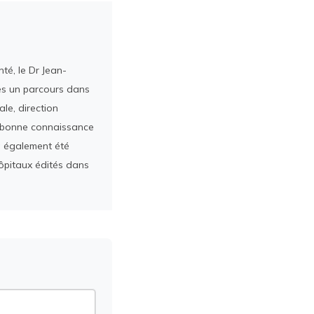
té, le Dr Jean-
rès un parcours dans
le, direction
ès bonne connaissance
a également été
ôpitaux édités dans