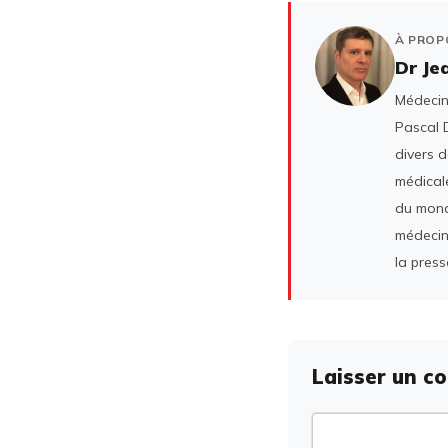
À PROP
Dr Je
Médecin 
Pascal D
divers 
médicale
du mond
médecin
la press
Laisser un c
Commentaire