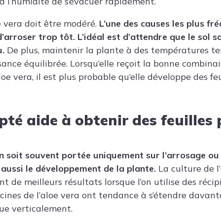
 à l’humidité de s’évacuer rapidement.
e vera doit être modéré.
L’une des causes les plus fr
’arroser trop tôt. L’idéal est d’attendre que le sol s
u.
De plus, maintenir la plante à des températures t
sance équilibrée. Lorsqu’elle reçoit la bonne combina
loe vera, il est plus probable qu’elle développe des feu
té aide à obtenir des feuilles 
on soit souvent portée uniquement sur l’arrosage ou
e aussi le développement de la plante.
La culture de l
de meilleurs résultats lorsque l’on utilise des récip
racines de l’aloe vera ont tendance à s’étendre davan
ue verticalement.