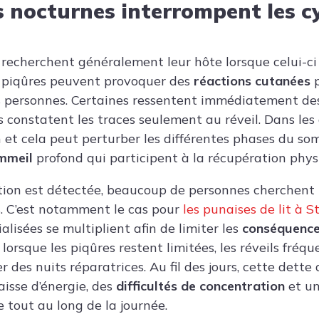
s nocturnes interrompent les c
t recherchent généralement leur hôte lorsque celui-ci
 piqûres peuvent provoquer des
réactions cutanées
p
s personnes. Certaines ressentent immédiatement d
 constatent les traces seulement au réveil. Dans les 
on et cela peut perturber les différentes phases du 
mmeil
profond qui participent à la récupération phys
ation est détectée, beaucoup de personnes cherchent
. C’est notamment le cas pour
les punaises de lit à 
alisées se multiplient afin de limiter les
conséquences
lorsque les piqûres restent limitées, les réveils fré
 des nuits réparatrices. Au fil des jours, cette dett
aisse d’énergie, des
difficultés de concentration
et un
e tout au long de la journée.