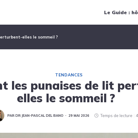
Navigation principale
Le Guide : hô
erturbent-elles le sommeil ?
TENDANCES
 les punaises de lit per
elles le sommeil ?
Temps de lecture
4
PAR DR JEAN-PASCAL DEL BANO
29 MAI 2026