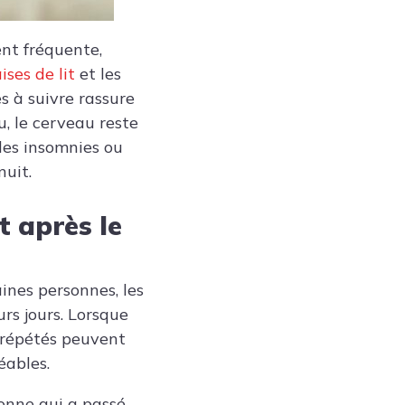
ent fréquente,
ises de lit
et les
s à suivre rassure
, le cerveau reste
des insomnies ou
nuit.
 après le
aines personnes, les
urs jours. Lorsque
es répétés peuvent
éables.
onne qui a passé