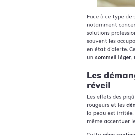
Face à ce type de 
notamment concer
solutions professio
souvent les occupa
en état d’alerte. C
un
sommeil léger
,
Les démang
réveil
Les effets des piqû
rougeurs et les
dé
la peau est irritée,
même accentuer les
Cette
gêne contin