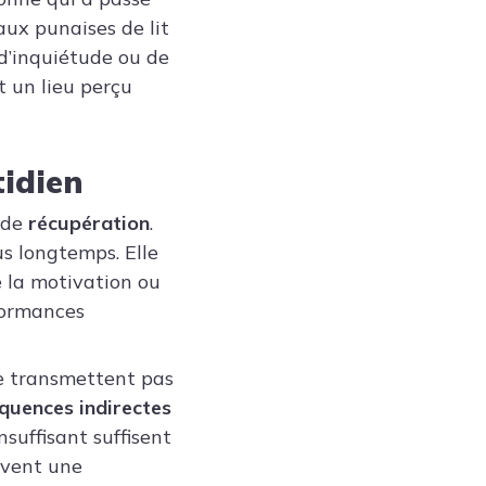
ux punaises de lit
d’inquiétude ou de
t un lieu perçu
tidien
r de
récupération
.
s longtemps. Elle
e la motivation ou
rformances
ne transmettent pas
quences indirectes
suffisant suffisent
uvent une