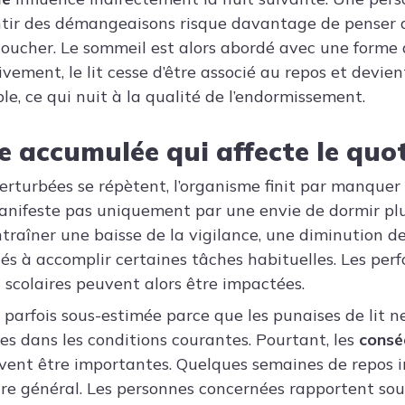
ntir des démangeaisons risque davantage de penser a
ucher. Le sommeil est alors abordé avec une forme 
ivement, le lit cesse d’être associé au repos et devien
e, ce qui nuit à la qualité de l’endormissement.
e accumulée qui affecte le quo
perturbées se répètent, l’organisme finit par manque
anifeste pas uniquement par une envie de dormir plu
raîner une baisse de la vigilance, une diminution d
ltés à accomplir certaines tâches habituelles. Les pe
u scolaires peuvent alors être impactées.
t parfois sous-estimée parce que les punaises de lit 
s dans les conditions courantes. Pourtant, les
consé
vent être importantes. Quelques semaines de repos in
être général. Les personnes concernées rapportent so