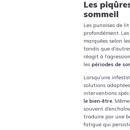
Les piqûre
sommeil
Les punaises de li
profondément. Les
marquées selon le
tandis que d’autres
réagit à l’agressi
les
périodes de so
Lorsqu’une infest
solutions adaptées
interventions spéci
le bien-être
. Même 
souvent d’enchaîner
traduire par une b
fatigue qui persist