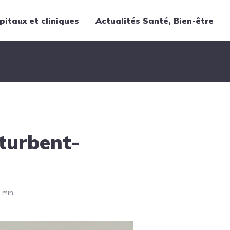
pitaux et cliniques
Actualités Santé, Bien-être
Thématiques
Cancer
Nutrition
Chirurgie
Forme et bien-être
turbent-
Gériatrie
Hôpitaux
Médecine
Médicaments
 min
Obstétrique
Santé publique