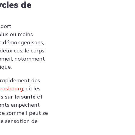
ycles de
 dort
lus ou moins
es démangeaisons,
deux cas, le corps
sommeil, notamment
ique.
 rapidement des
Strasbourg
, où les
 sur la santé et
quents empêchent
e de sommeil peut se
e sensation de