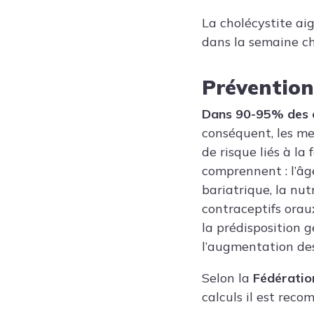
La cholécystite a
dans la semaine c
Prévention
Dans 90-95% des ch
conséquent, les me
de risque liés à la
comprennent : l’âge,
bariatrique, la nut
contraceptifs orau
la prédisposition g
l’augmentation des 
Selon la
Fédératio
calculs il est rec