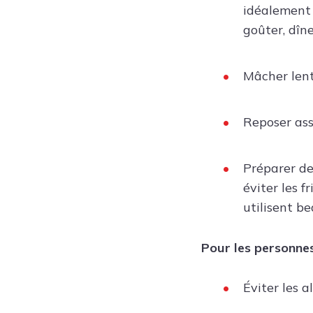
idéalement r
goûter, dîn
Mâcher len
Reposer ass
Préparer des
éviter les f
utilisent be
Pour les personnes 
Éviter les a