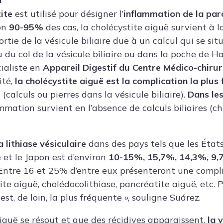
ite
est utilisé pour désigner l’
inflammation de la paro
on
90-95%
des cas, la cholécystite aiguë survient à l
ortie de la vésicule biliaire due à un calcul qui se sit
u du col de la vésicule biliaire ou dans la poche de H
cialiste en
Appareil Digestif du Centre Médico-chirur
ité,
la cholécystite aiguë est la complication la plus
e
(calculs ou pierres dans la vésicule biliaire).
Dans le
mmation survient en l’absence de calculs biliaires (ch
 lithiase vésiculaire
dans des pays tels que les États-
 et le Japon est d’environ
10-15%, 15,7%, 14,3%, 9
« Entre 16 et 25% d’entre eux présenteront une compl
ite aiguë, cholédocolithiase, pancréatite aiguë, etc. P
est, de loin, la plus fréquente », souligne Suárez.
aiguë se résout et que des récidives apparaissent,
la v