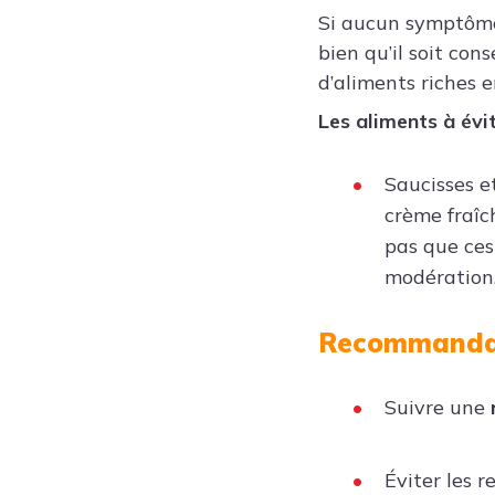
Si aucun symptôme 
bien qu’il soit co
d’aliments riches e
Les aliments à évi
Saucisses et
crème fraîch
pas que ces
modération
Recommanda
Suivre une
Éviter les r