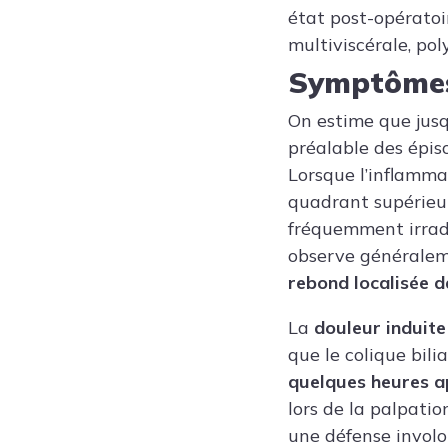
état post-opératoir
multiviscérale, po
Symptôme
On estime que jus
préalable des épi
Lorsque l’inflammat
quadrant supérieur
fréquemment irradi
observe générale
rebond localisée d
La
douleur induite
que le colique bilia
quelques heures a
lors de la palpatio
une défense involo