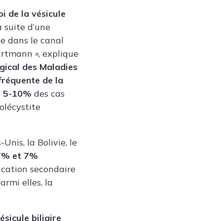
i de la vésicule
a suite d’une
ue dans le canal
artmann », explique
gical des Maladies
 fréquente de la
s 5-10%
des cas
olécystite
Unis, la Bolivie, le
,7% et 7%
ication secondaire
armi elles, la
ésicule biliaire