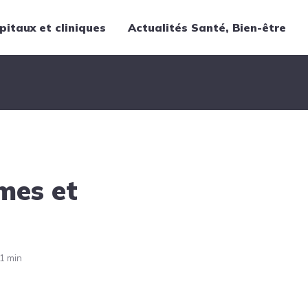
pitaux et cliniques
Actualités Santé, Bien-être
Thématiques
Cancer
Nutrition
Chirurgie
Forme et bien-être
mes et
Gériatrie
Hôpitaux
Médecine
Médicaments
1 min
Obstétrique
Santé publique