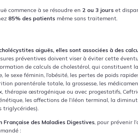
iguë commence à se résoudre en
2 ou 3 jours
et dispa
hez
85% des patients
même sans traitement.
olécystites aiguës, elles sont associées à des calc
sures préventives doivent viser à éviter cette éventu
 formation de calculs de cholestérol, qui constituent l
 le sexe féminin, l’obésité, les pertes de poids rapides
rition parentérale totale, la grossesse, les médicament
x, thérapie œstrogénique ou avec progestatifs, Ceftri
énétique, les affections de l’iléon terminal, la dimin
triglycérides).
n Française des Maladies Digestives
, pour prévenir l
ommandé :