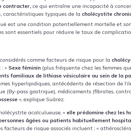
e contracter,
ce qui entraîne une incapacité à concent
 caractéristiques typiques de la
cholécystite chroni
guë est une condition potentiellement mortelle et son
s sont essentiels pour réduire le taux de complicatio
 considérés comme facteurs de risque pour la
cholécy
 : «
Sexe féminin
(plus fréquente chez les femmes que
nts familiaux de lithiase vésiculaire au sein de la 
gimes hyperlipidiques, antécédents de résection de l’i
que (By-pass gastrique), médicaments (fibrates, contr
ossesse
», explique Suárez.
cholécystite acalculueuse, «
elle prédomine chez les 
 personnes âgées ou patients habituellement hospital
es facteurs de risque associés incluent : « athérosclér