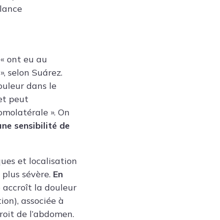
llance
 « ont eu au
», selon Suárez.
douleur dans le
et peut
omolatérale ». On
ne sensibilité de
ues et localisation
 plus sévère.
En
 accroît la douleur
ion), associée à
roit de l’abdomen.