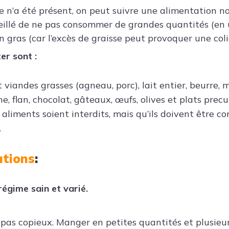
n’a été présent, on peut suivre une alimentation no
nseillé de ne pas consommer de grandes quantités (en 
n gras (car l’excès de graisse peut provoquer une coliq
ter
sont :
 viandes grasses (agneau, porc), lait entier, beurre, 
e, flan, chocolat, gâteaux, œufs, olives et plats precui
 aliments soient interdits, mais qu’ils doivent être 
.
tions
:
régime sain et varié.
epas copieux. Manger en petites quantités et plusieurs