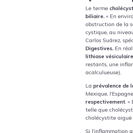
Le terme
cholécyst
biliaire.
« En envir
obstruction de la s
cystique, au nivea
Carlos Suárez, spé
Digestives.
En réal
lithiase vésiculair
restants, une infla
acalculueuse).
La
prévalence de la
Mexique, l’Espagne
respectivement
. 
telle que cholécyst
cholécystite aiguë 
Si l’inflammation 