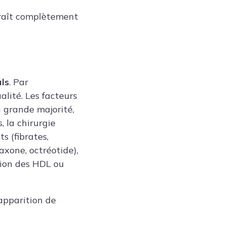
raît complètement
uls
. Par
alité. Les facteurs
a grande majorité,
, la chirurgie
s (fibrates,
axone, octréotide),
ution des HDL ou
’apparition de