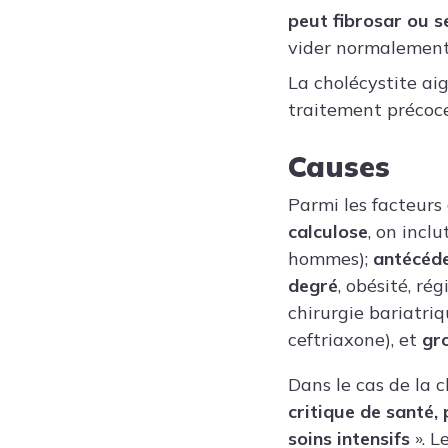
peut fibrosar ou s
vider normalement,
La cholécystite ai
traitement précoce
Causes
Parmi les facteurs
calculose
, on inclut
hommes);
antécéde
degré
, obésité, ré
chirurgie bariatri
ceftriaxone), et
gr
Dans le cas de la 
critique de santé,
soins intensifs
». L