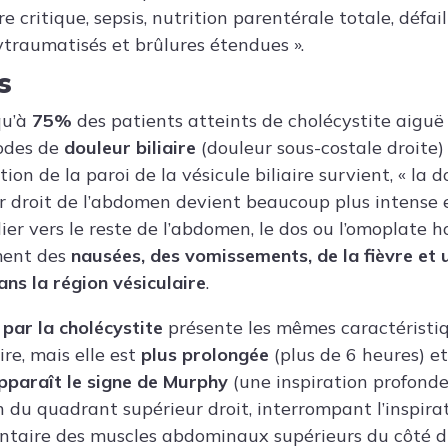
e critique, sepsis, nutrition parentérale totale, défai
lytraumatisés et brûlures étendues ».
s
qu’à
75%
des patients atteints de cholécystite aiguë
sodes de
douleur biliaire
(douleur sous-costale droite) 
ion de la paroi de la vésicule biliaire survient, « la 
 droit de l’abdomen devient beaucoup plus intense 
er vers le reste de l’abdomen, le dos ou l’omoplate h
ment des
nausées, des vomissements, de la fièvre et u
ans la région vésiculaire
.
 par la cholécystite
présente les mêmes caractéristiq
ire, mais elle est
plus prolongée
(plus de 6 heures) et
pparaît le signe de Murphy
(une inspiration profonde
n du quadrant supérieur droit, interrompant l’inspirat
ntaire des muscles abdominaux supérieurs du côté d