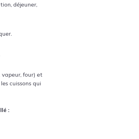
tion, déjeuner,
quer.
.
, vapeur, four) et
 les cuissons qui
lé :