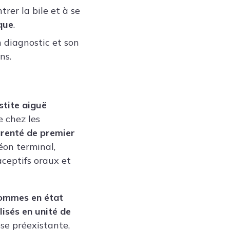
rer la bile et à se
que
.
 diagnostic et son
ns.
stite aiguë
 chez les
parenté de premier
léon terminal,
aceptifs oraux et
hommes en état
isés en unité de
ose préexistante,