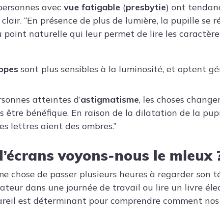
 personnes avec
vue fatigable
(
presbytie
) ont tendan
 clair. “En présence de plus de lumière, la pupille se r
u point naturelle qui leur permet de lire les caractèr
opes
sont plus sensibles à la luminosité, et optent 
rsonnes atteintes d’
astigmatisme
, les choses change
être bénéfique. En raison de la dilatation de la pupill
es lettres aient des ombres.”
d’écrans voyons-nous le mieux 
me chose de passer plusieurs heures à regarder son 
nateur dans une journée de travail ou lire un livre éle
areil est déterminant pour comprendre comment nos 