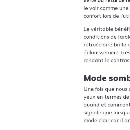
évite ou retarde 
le voir comme une 
confort lors de l’ut
Le véritable bénéfi
conditions de faib
rétroéclairé brill
éblouissement trè
rendant le contras
Mode sombre
Une fois que nous 
yeux en termes de s
quand et comment l
signale que lorsque
mode clair car il a