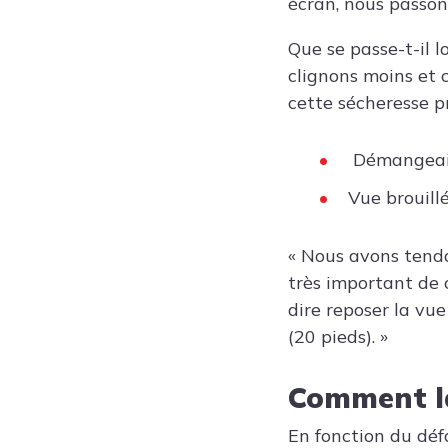
écran, nous passon
Que se passe-t-il l
clignons moins et c
cette sécheresse p
Démangeai
Vue brouillé
« Nous avons tenda
très important de 
dire reposer la vu
(20 pieds). »
Comment la
En fonction du défa