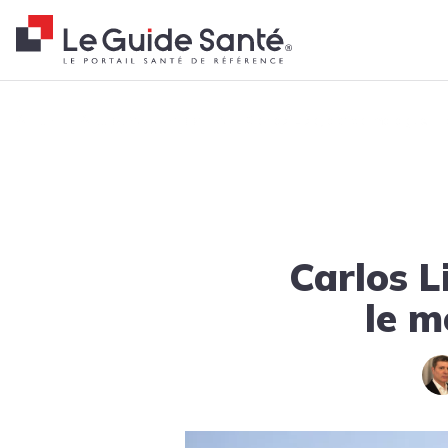
Fil d'Ariane
Accueil
Actualités
Tendances
Carlos Lisa, ophtalmologue : 
Carlos L
le 