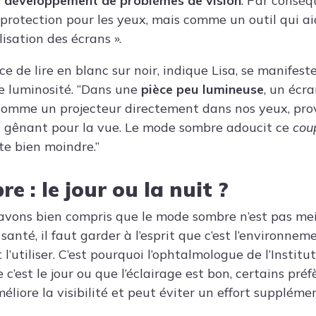
le développement de problèmes de vision
. Par conséq
protection pour les yeux, mais comme un outil qui ai
ilisation des écrans »
.
ce de lire en blanc sur noir, indique Lisa, se manifest
le luminosité. “Dans une
pièce peu lumineuse
, un écr
e comme un projecteur directement dans nos yeux, pr
s gênant pour la vue. Le mode sombre adoucit ce
cou
te bien moindre.”
 : le jour ou la nuit ?
avons bien compris que le mode sombre n’est pas mei
anté, il faut garder à l’esprit que c’est l’environnem
’utiliser. C’est pourquoi l’ophtalmologue de l’Instit
 c’est le jour ou que l’éclairage est bon, certains préf
méliore la visibilité et peut éviter un effort suppléme