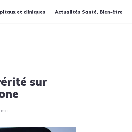
pitaux et cliniques
Actualités Santé, Bien-être
Thématiques
Cancer
Nutrition
Chirurgie
Forme et bien-être
érité sur
Gériatrie
Hôpitaux
one
Médecine
Médicaments
 min
Obstétrique
Santé publique