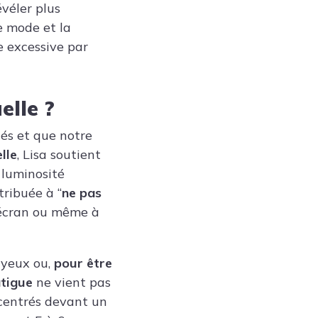
véler plus
le mode et la
e excessive par
elle ?
és et que notre
lle
, Lisa soutient
 luminosité
tribuée à “
ne pas
’écran ou même à
 yeux ou,
pour être
atigue
ne vient pas
entrés devant un