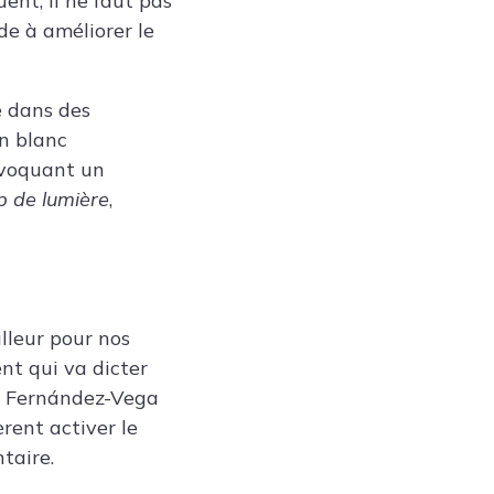
uent, il ne faut pas
de à améliorer le
e dans des
an blanc
ovoquant un
p de lumière
,
lleur pour nos
ent qui va dicter
ut Fernández-Vega
èrent activer le
ntaire.