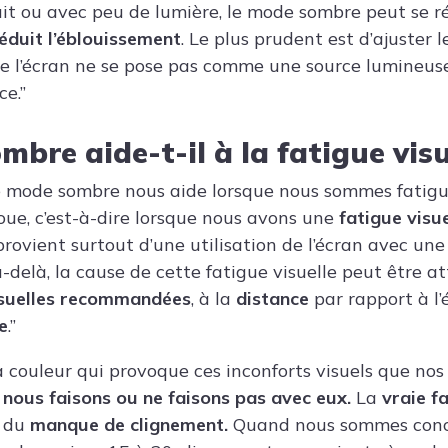
uit ou avec peu de lumière, le mode sombre peut se ré
éduit l’éblouissement
. Le plus prudent est d’ajuster 
e l’écran ne se pose pas comme une source lumineus
ce.”
bre aide-t-il à la fatigue visu
le mode sombre nous aide lorsque nous sommes fatigu
loue, c’est-à-dire lorsque nous avons une
fatigue visue
provient surtout d’une utilisation de l’écran avec une
-delà, la cause de cette fatigue visuelle peut être at
visuelles recommandées
, à la
distance
par rapport à l
ce
.”
la couleur qui provoque ces inconforts visuels que nos
e nous faisons ou ne faisons pas avec eux.
La
vraie f
s du
manque de clignement.
Quand nous sommes conc