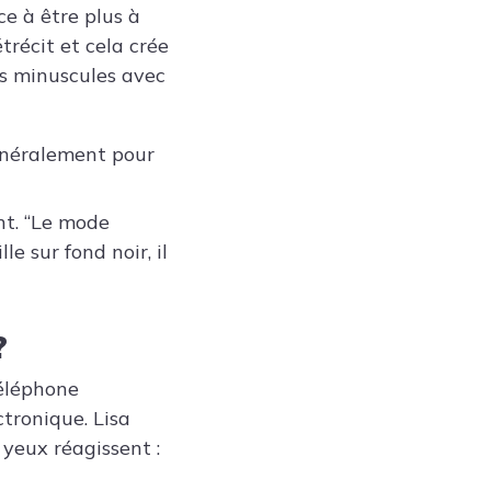
ce à être plus à
étrécit et cela crée
es minuscules avec
généralement pour
nt. “Le mode
e sur fond noir, il
?
téléphone
ctronique. Lisa
yeux réagissent :