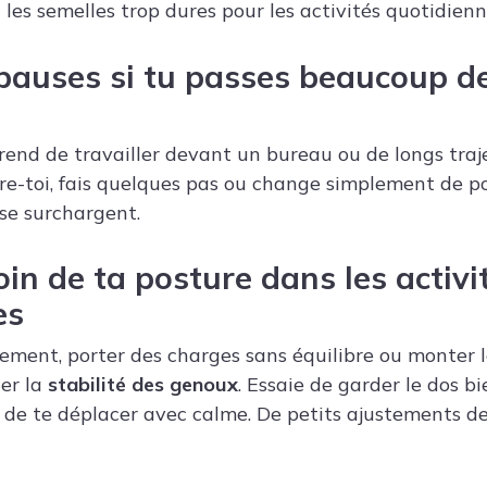
 les semelles trop dures pour les activités quotidienn
 pauses si tu passes beaucoup d
rend de travailler devant un bureau ou de longs traje
ire-toi, fais quelques pas ou change simplement de p
se surchargent.
oin de ta posture dans les activi
es
ment, porter des charges sans équilibre ou monter le
ter la
stabilité des genoux
. Essaie de garder le dos bi
et de te déplacer avec calme. De petits ajustements d