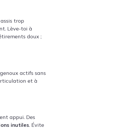
 assis trop
nt. Lève-toi à
étirements doux ;
 genoux actifs sans
rticulation et à
ent appui. Des
ions inutiles
. Évite