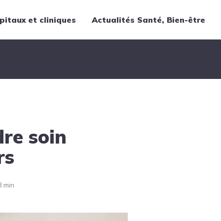
pitaux et cliniques
Actualités Santé, Bien-être
Thématiques
Cancer
Nutrition
Chirurgie
Forme et bien-être
re soin
Gériatrie
Hôpitaux
rs
Médecine
Médicaments
3 min
Obstétrique
Santé publique