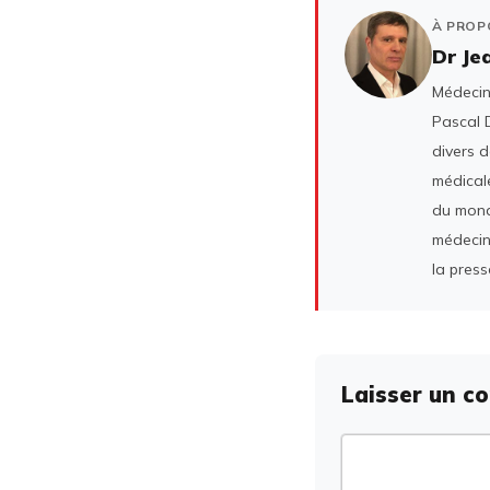
À PROP
Dr Je
Médecin 
Pascal D
divers 
médicale
du mond
médecin
la press
Laisser un c
Commentaire