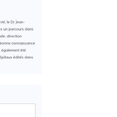
té, le Dr Jean-
rès un parcours dans
le, direction
ès bonne connaissance
a également été
ôpitaux édités dans