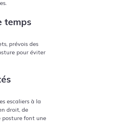
es.
e temps
ts, prévois des
osture pour éviter
tés
s escaliers à la
en droit, de
e posture font une