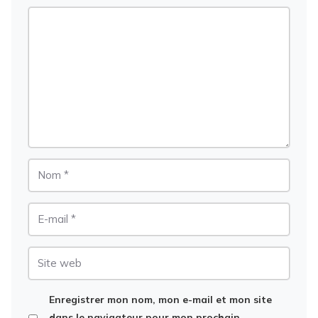
Commentaire
Nom
E-
mail
Site
web
Enregistrer mon nom, mon e-mail et mon site
dans le navigateur pour mon prochain