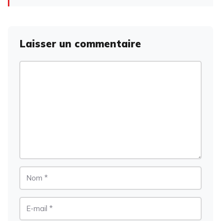
Laisser un commentaire
Commentaire
Nom
E-
mail