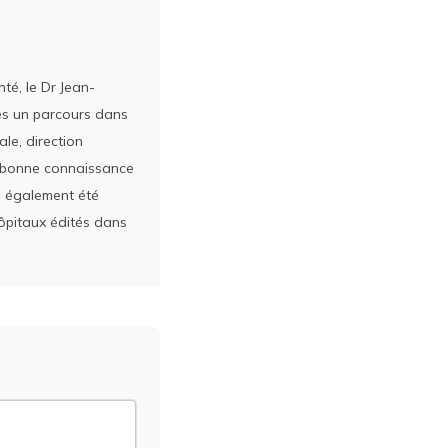
té, le Dr Jean-
rès un parcours dans
le, direction
ès bonne connaissance
a également été
ôpitaux édités dans