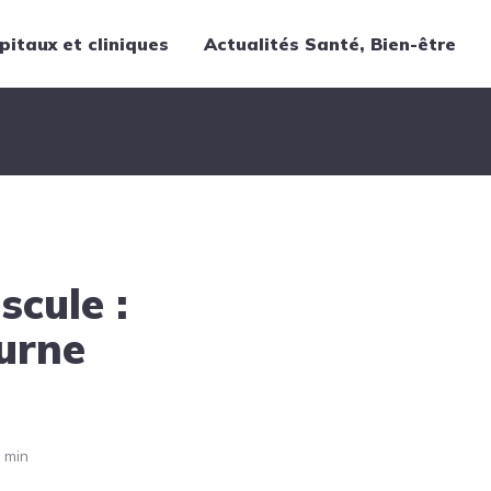
pitaux et cliniques
Actualités Santé, Bien-être
Thématiques
Cancer
Nutrition
Chirurgie
Forme et bien-être
scule :
Gériatrie
Hôpitaux
turne
Médecine
Médicaments
Obstétrique
 min
Santé publique