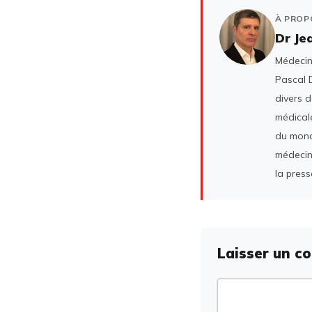
À PROP
Dr Je
Médecin 
Pascal D
divers 
médicale
du mond
médecin
la press
Laisser un c
Commentaire