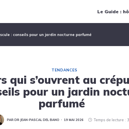
Navigation principale
Le Guide : hô
uscule : conseils pour un jardin nocturne parfumé
TENDANCES
rs qui s’ouvrent au crépu
eils pour un jardin noc
parfumé
Temps de lecture
3
PAR DR JEAN-PASCAL DEL BANO
19 MAI 2026