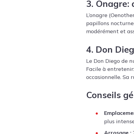
3. Onagre
:
L’onagre (Oenothera
papillons nocturnes
modérément et assu
4. Don Die
Le Don Diego de nui
Facile à entretenir
occasionnelle. Sa r
Conseils g
Emplacement
plus intense
Arrosage :
2