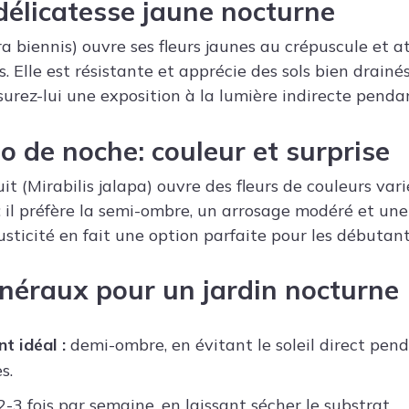
 délicatesse jaune nocturne
 biennis) ouvre ses fleurs jaunes au crépuscule et at
. Elle est résistante et apprécie des sols bien drainés
rez-lui une exposition à la lumière indirecte pendan
go de noche
: couleur et surprise
t (Mirabilis jalapa) ouvre des fleurs de couleurs var
: il préfère la semi-ombre, un arrosage modéré et une 
usticité en fait une option parfaite pour les débutant
énéraux pour un jardin nocturne
 idéal :
demi-ombre, en évitant le soleil direct pend
s.
-3 fois par semaine, en laissant sécher le substrat.