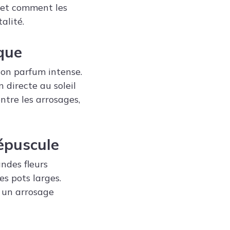
s et comment les
alité.
ique
son parfum intense.
 directe au soleil
ntre les arrosages,
épuscule
ndes fleurs
es pots larges.
t un arrosage