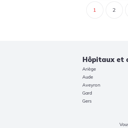
Pagination
1
2
PAGE COU
PAG
Hôpitaux et 
Ariège
Aude
Aveyron
Gard
Gers
Vou