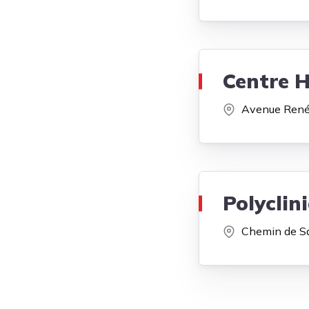
Centre H
Avenue René
Polyclin
Chemin de Sa