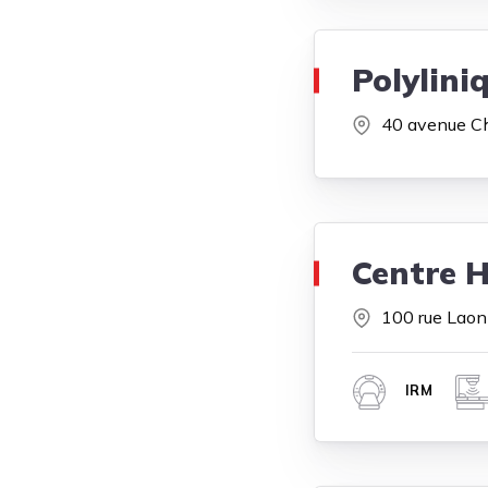
Polylini
40 avenue Cha
Centre 
100 rue Laon
IRM