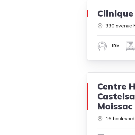
Clinique
330 avenue M
IRM
Centre H
Castelsa
Moissac
16 boulevard 