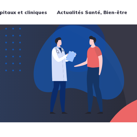
pitaux et cliniques
Actualités Santé, Bien-être
Thématiques
Cancer
Nutrition
Chirurgie
Forme et bien-être
Gériatrie
Hôpitaux
Médecine
Médicaments
Obstétrique
Santé publique