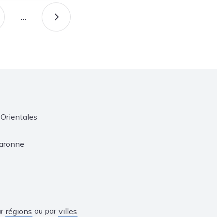
…
AGE
PAGE SUIVANTE
Orientales
aronne
ar
ou par
régions
villes