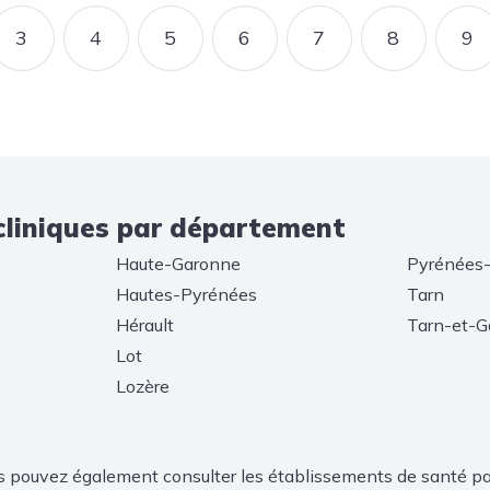
3
4
5
6
7
8
9
RANTE
E
PAGE
PAGE
PAGE
PAGE
PAGE
PAGE
P
cliniques par département
Haute-Garonne
Pyrénées-
Hautes-Pyrénées
Tarn
Hérault
Tarn-et-G
Lot
Lozère
s pouvez également consulter les établissements de santé p