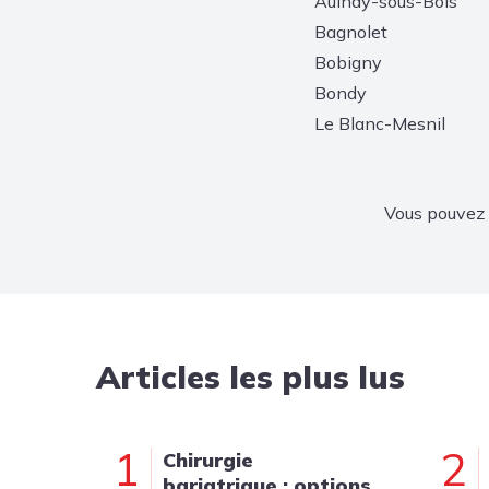
Aulnay-sous-Bois
Bagnolet
Bobigny
Bondy
Le Blanc-Mesnil
Vous pouvez 
Articles les plus lus
1
2
Chirurgie
bariatrique : options