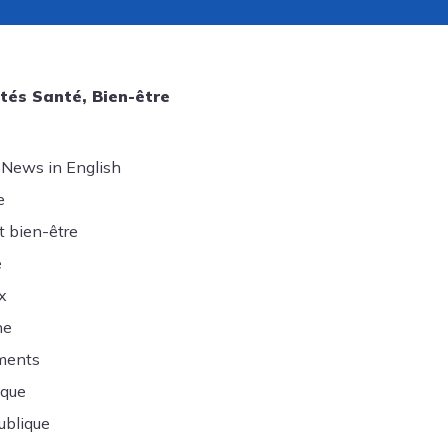
tés Santé, Bien-être
 News in English
e
t bien-être
e
x
ne
ments
ique
ublique