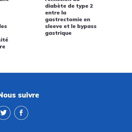
diabète de type 2
entre la
gastrectomie en
les
sleeve et le bypass
gastrique
sité
re
Nous suivre