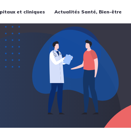
pitaux et cliniques
Actualités Santé, Bien-être
Thématiques
Cancer
Nutrition
Chirurgie
Forme et bien-être
Gériatrie
Hôpitaux
Médecine
Médicaments
Obstétrique
Santé publique