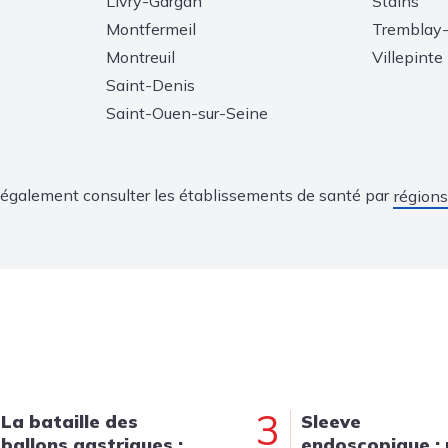
Livry-Gargan
Stains
Montfermeil
Tremblay
Montreuil
Villepinte
Saint-Denis
Saint-Ouen-sur-Seine
également consulter les établissements de santé par
régions
3
La bataille des
Sleeve
ballons gastriques :
endoscopique :