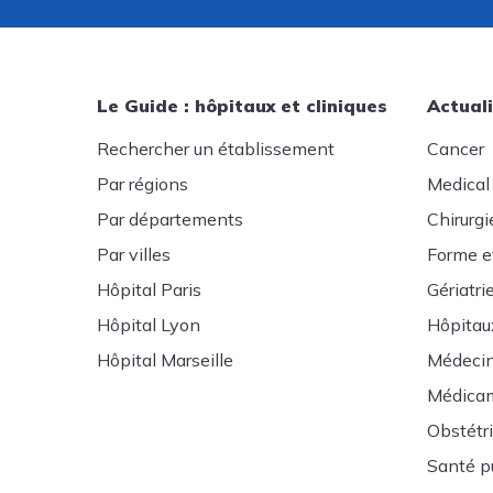
Le Guide : hôpitaux et cliniques
Actuali
Rechercher un établissement
Cancer
Par régions
Medical
Par départements
Chirurgi
Par villes
Forme e
Hôpital Paris
Gériatri
Hôpital Lyon
Hôpitau
Hôpital Marseille
Médeci
Médica
Obstétr
Santé p