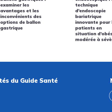
examiner les
technique
avantages et les
d’endoscopie
inconvénients des
bariatrique
options de ballon
innovante pour 
gastrique
patients en
situation d’obé
modérée à sévè
ités du Guide Santé