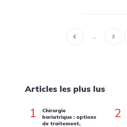
Pagination
…
3
PAGE PRÉCÉDENT
PAG
Articles les plus lus
1
2
Chirurgie
bariatrique : options
de traitement,