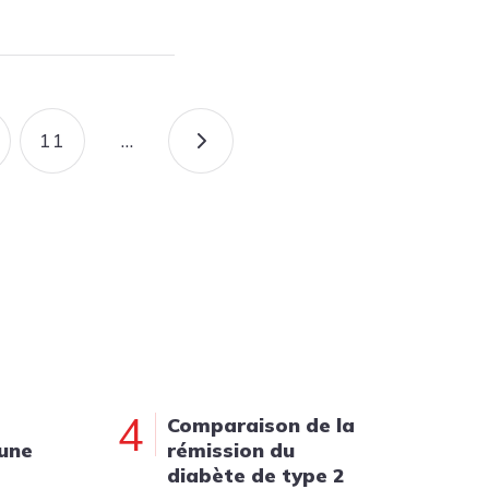
11
…
AGE
PAGE
PAGE SUIVANTE
4
Comparaison de la
 une
rémission du
diabète de type 2