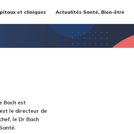
pitaux et cliniques
Actualités Santé, Bien-être
Thématiques
Cancer
Nutrition
Chirurgie
Forme et bien-être
Gériatrie
Hôpitaux
Médecine
e Bach est
Médicaments
est le directeur de
Obstétrique
chef, le Dr Bach
Santé publique
Santé.