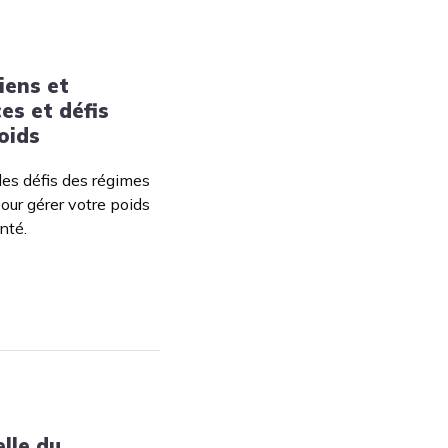
iens et
es et défis
oids
les défis des régimes
our gérer votre poids
nté.
lle du