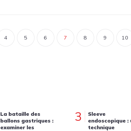
4
5
6
7
8
9
10
E
E
PAGE
PAGE
PAGE
PAGE COURANTE
PAGE
PAGE
P
3
La bataille des
Sleeve
ballons gastriques :
endoscopique :
examiner les
technique