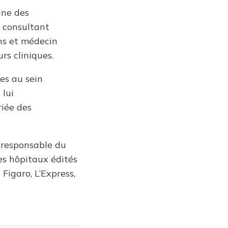
Tendances
ine des
Medical News in English
é consultant
ins et médecin
rs cliniques.
es au sein
 lui
riée des
 responsable du
s hôpitaux édités
Figaro, L’Express,