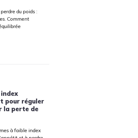
perdre du poids :
ites. Comment
équilibrée
 index
t pour réguler
r la perte de
mes à faible index
'appétit et à perdre