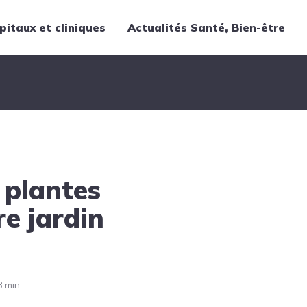
pitaux et cliniques
Actualités Santé, Bien-être
Thématiques
Cancer
Nutrition
Chirurgie
Forme et bien-être
5 plantes
Gériatrie
Hôpitaux
re jardin
Médecine
Médicaments
Obstétrique
3 min
Santé publique