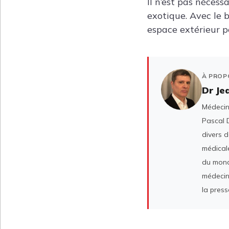
Il n’est pas nécess
exotique. Avec le b
espace extérieur p
À PROP
Dr Je
Médecin 
Pascal D
divers 
médicale
du mond
médecin
la press