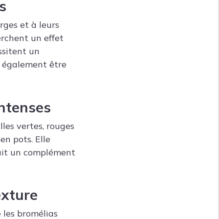
s
ges et à leurs
erchent un effet
ssitent un
t également être
intenses
lles vertes, rouges
en pots. Elle
fait un complément
exture
 les bromélias