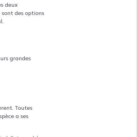
es deux
e sont des options
l.
eurs grandes
èrent. Toutes
spèce a ses