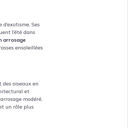
e d’exotisme. Ses
uent l’été dans
un arrosage
rasses ensoleillées
nt des oiseaux en
hitectural et
n arrosage modéré.
et un rôle plus