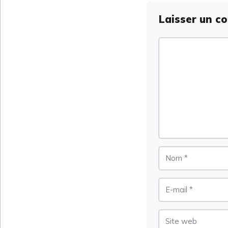
Laisser un c
Commentaire
Nom
E-
mail
Site
web