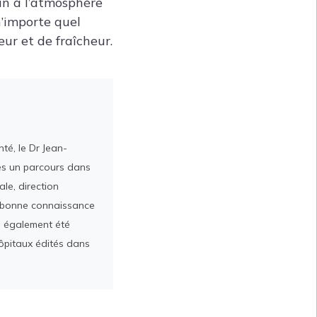
din à l’atmosphère
n’importe quel
ur et de fraîcheur.
té, le Dr Jean-
rès un parcours dans
le, direction
ès bonne connaissance
a également été
ôpitaux édités dans