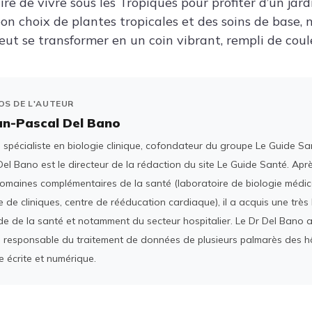
aire de vivre sous les Tropiques pour profiter d’un jar
on choix de plantes tropicales et des soins de base, 
eut se transformer en un coin vibrant, rempli de coule
OS DE L'AUTEUR
an-Pascal Del Bano
spécialiste en biologie clinique, cofondateur du groupe Le Guide San
el Bano est le directeur de la rédaction du site Le Guide Santé. Ap
domaines complémentaires de la santé (laboratoire de biologie médica
 de cliniques, centre de rééducation cardiaque), il a acquis une tr
e de la santé et notamment du secteur hospitalier. Le Dr Del Bano 
 responsable du traitement de données de plusieurs palmarès des h
e écrite et numérique.