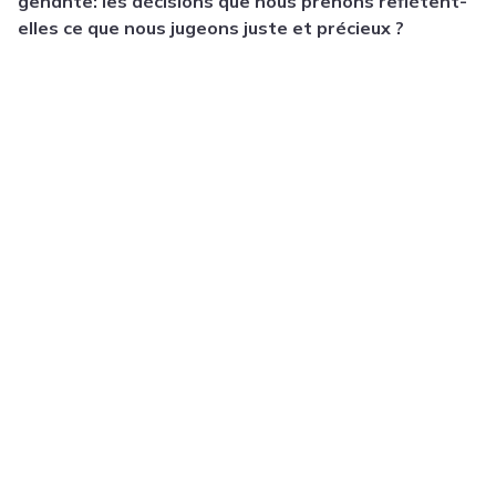
gênante: les décisions que nous prenons reflètent-
elles ce que nous jugeons juste et précieux ?