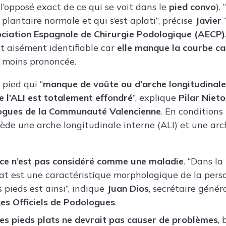
l’opposé exact de ce qui se voit dans le
pied convo
).
 plantaire normale et qui s’est aplati”, précise
Javier 
ciation Espagnole de Chirurgie Podologique (AECP)
st aisément identifiable car
elle manque la courbe ca
t moins prononcée.
e pied qui “
manque de voûte ou d’arche longitudinale 
ue l’ALI est totalement effondré
”, explique
Pilar Nieto
ogues de la Communauté Valencienne
. En conditions
ède une arche longitudinale interne (ALI) et une arc
 ce n’est pas considéré comme une maladie
. “Dans la
lat est une caractéristique morphologique de la perso
 pieds est ainsi”, indique
Juan Dios
, secrétaire génér
es Officiels de Podologues
.
les pieds plats ne devrait pas causer de problèmes
,