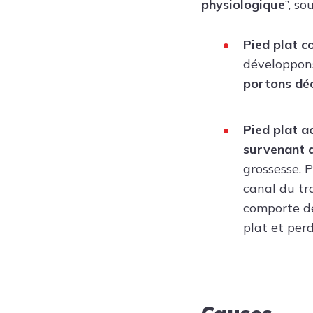
physiologique
”, so
Pied plat c
développons
portons dé
Pied plat a
survenant a
grossesse. 
canal du tr
comporte de
plat et perd