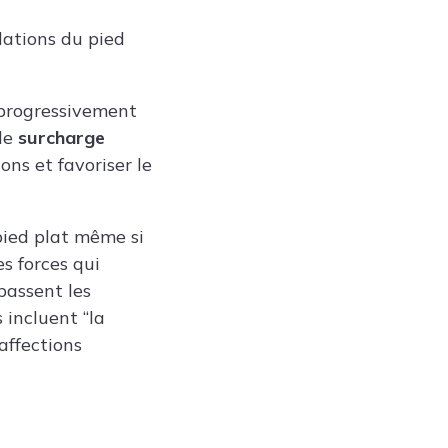
ulations du pied
 progressivement
 le
surcharge
s et favoriser le
pied plat même si
es forces qui
passent les
 incluent “la
affections