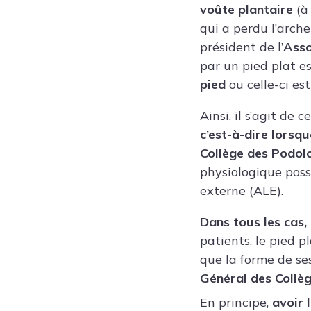
voûte plantaire
(à 
qui a perdu l’arche
président de l’
Asso
par un pied plat e
pied
ou celle-ci es
Ainsi, il s’agit de c
c’est-à-dire lorsq
Collège des Podol
physiologique poss
externe (ALE).
Dans tous les cas,
patients, le pied p
que la forme de ses
Général des Collèg
En principe,
avoir 