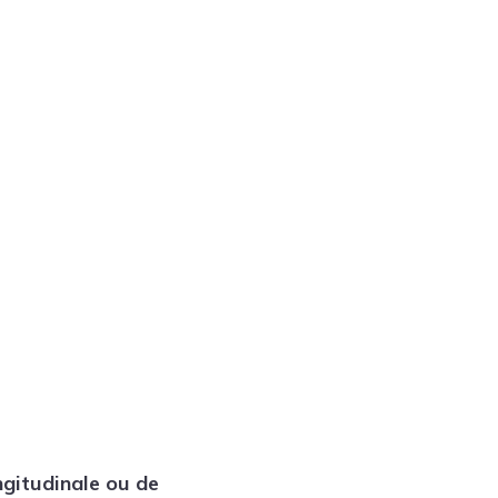
Tendances
Medical News in English
ngitudinale ou de