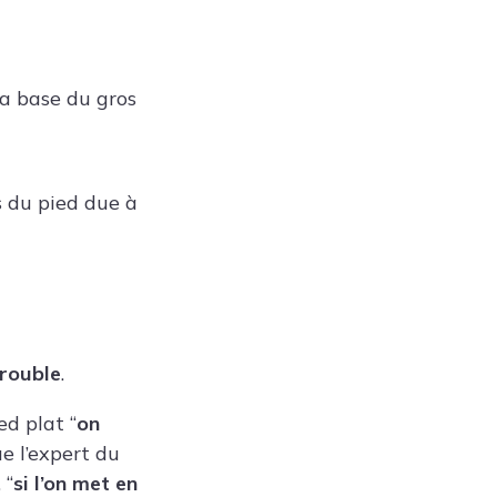
la base du gros
s du pied due à
trouble
.
ed plat “
on
ue l’expert du
 “
si l’on met en