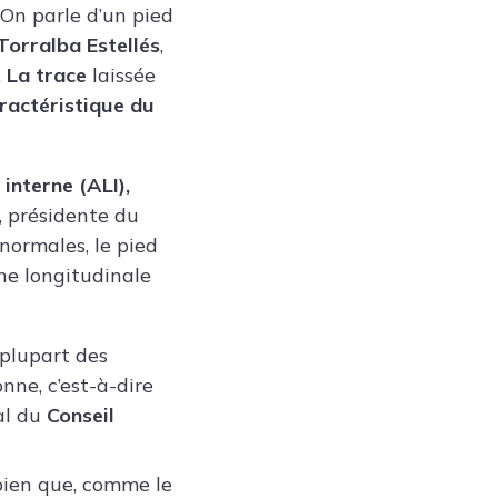
 “On parle d’un pied
Torralba Estellés
,
.
La trace
laissée
ractéristique du
interne (ALI),
, présidente du
 normales, le pied
he longitudinale
 plupart des
nne, c’est-à-dire
al du
Conseil
 bien que, comme le