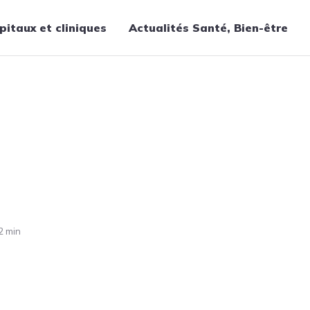
pitaux et cliniques
Actualités Santé, Bien-être
Thématiques
Cancer
Nutrition
Chirurgie
Forme et bien-être
Gériatrie
Hôpitaux
Médecine
2 min
Médicaments
Obstétrique
Santé publique