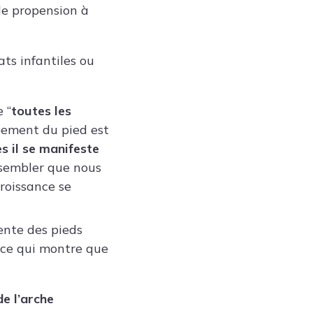
nde propension à
ats infantiles ou
 “
toutes les
ppement du pied est
s il se manifeste
 sembler que nous
croissance se
ente des pieds
 ce qui montre que
e l’arche