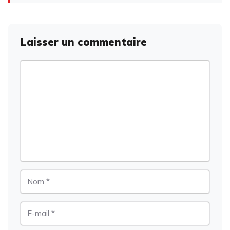
Laisser un commentaire
Commentaire
Nom
E-
mail