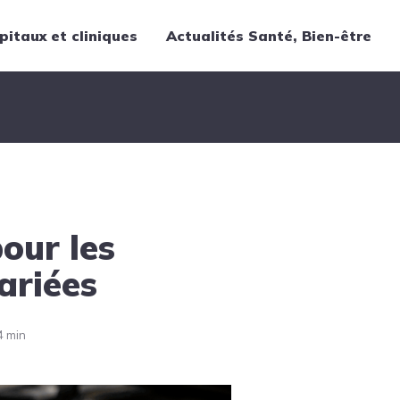
pitaux et cliniques
Actualités Santé, Bien-être
Thématiques
Cancer
Nutrition
Chirurgie
Forme et bien-être
our les
Gériatrie
Hôpitaux
variées
Médecine
Médicaments
4 min
Obstétrique
Santé publique