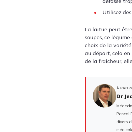
défasse trop
Utilisez des
La laitue peut être
soupes, ce légume s
choix de la variét
au départ, cela en
de la fraîcheur, ell
À PROP
Dr Je
Médecin 
Pascal D
divers 
médicale