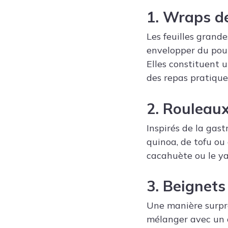
1. Wraps de
Les feuilles grande
envelopper du poul
Elles constituent 
des repas pratiques
2. Rouleaux
Inspirés de la gast
quinoa, de tofu ou
cacahuète ou le yao
3. Beignets
Une manière surpren
mélanger avec un œu