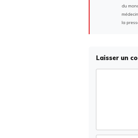
du mond
médecin
la press
Laisser un c
Commentaire