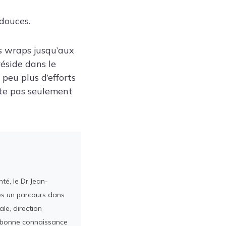
 douces.
es wraps jusqu’aux
réside dans le
peu plus d’efforts
rte pas seulement
té, le Dr Jean-
rès un parcours dans
le, direction
ès bonne connaissance