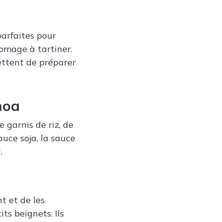
parfaites pour
omage à tartiner.
mettent de préparer
noa
 garnis de riz, de
uce soja, la sauce
.
t et de les
ts beignets. Ils